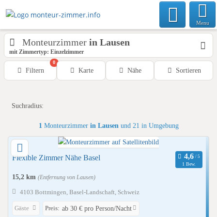
Menu
Monteurzimmer
in Lausen
mit Zimmertyp: Einzelzimmer
0
Filtern
Karte
Nähe
Sortieren
Suchradius:
1
Monteurzimmer
in Lausen
und 21 in Umgebung
Flexible Zimmer Nähe Basel
1 Bew.
15,2 km
(Entfernung von Lausen)
4103 Bottmingen, Basel-Landschaft, Schweiz
Gäste
Preis:
ab 30 € pro Person/Nacht