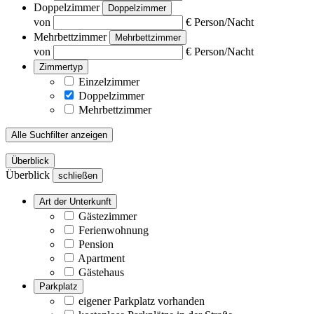
Doppelzimmer
Doppelzimmer
von
€ Person/Nacht
Mehrbettzimmer
Mehrbettzimmer
von
€ Person/Nacht
Zimmertyp
Einzelzimmer
Doppelzimmer
Mehrbettzimmer
Alle Suchfilter anzeigen
Überblick
Überblick
schließen
Art der Unterkunft
Gästezimmer
Ferienwohnung
Pension
Apartment
Gästehaus
Parkplatz
eigener Parkplatz vorhanden