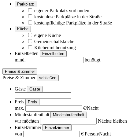
Parkplatz
eigener Parkplatz vorhanden
kostenlose Parkplätze in der Straße
kostenpflichtige Parkplätze in der Straße
Küche
eigene Küche
Gemeinschaftsküche
Küchenmitbenutzung
Einzelbetten
Einzelbetten
mind.
benötigt
Preise & Zimmer
Preise & Zimmer
schließen
Gäste
Gäste
Preis
Preis
max.
€/Nacht
Mindestaufenthalt
Mindestaufenthalt
wir möchten
Nächte bleiben
Einzelzimmer
Einzelzimmer
von
€ Person/Nacht