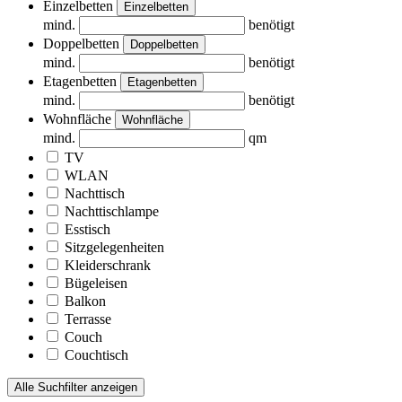
Einzelbetten
Einzelbetten
mind.
benötigt
Doppelbetten
Doppelbetten
mind.
benötigt
Etagenbetten
Etagenbetten
mind.
benötigt
Wohnfläche
Wohnfläche
mind.
qm
TV
WLAN
Nachttisch
Nachttischlampe
Esstisch
Sitzgelegenheiten
Kleiderschrank
Bügeleisen
Balkon
Terrasse
Couch
Couchtisch
Alle Suchfilter anzeigen