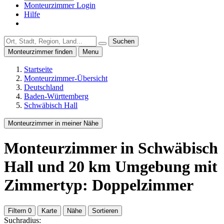
Monteurzimmer Login
Hilfe
Suchen
Monteurzimmer finden
Menu
Startseite
Monteurzimmer-Übersicht
Deutschland
Baden-Württemberg
Schwäbisch Hall
Monteurzimmer in meiner Nähe
Monteurzimmer
in Schwäbisch
Hall
und
20
km Umgebung
mit
Zimmertyp: Doppelzimmer
Filtern
0
Karte
Nähe
Sortieren
Suchradius: