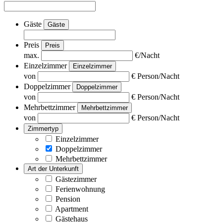
Gäste
Gäste
Preis
Preis
max.
€/Nacht
Einzelzimmer
Einzelzimmer
von
€ Person/Nacht
Doppelzimmer
Doppelzimmer
von
€ Person/Nacht
Mehrbettzimmer
Mehrbettzimmer
von
€ Person/Nacht
Zimmertyp
Einzelzimmer
Doppelzimmer
Mehrbettzimmer
Art der Unterkunft
Gästezimmer
Ferienwohnung
Pension
Apartment
Gästehaus