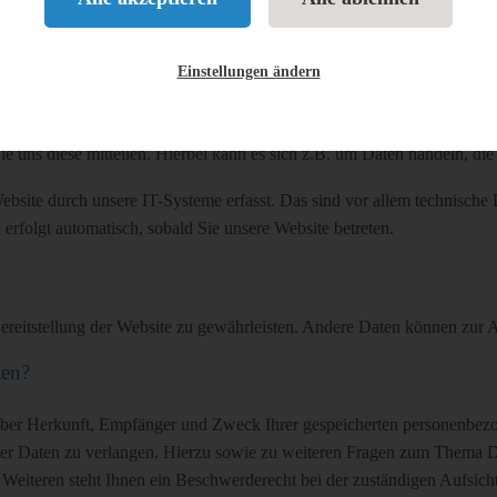
er Website?
rch den Websitebetreiber. Dessen Kontaktdaten können Sie dem Impress
Einstellungen ändern
 uns diese mitteilen. Hierbei kann es sich z.B. um Daten handeln, die
ite durch unsere IT-Systeme erfasst. Das sind vor allem technische D
 erfolgt automatisch, sobald Sie unsere Website betreten.
 Bereitstellung der Website zu gewährleisten. Andere Daten können zur
ten?
 über Herkunft, Empfänger und Zweck Ihrer gespeicherten personenbez
er Daten zu verlangen. Hierzu sowie zu weiteren Fragen zum Thema Dat
iteren steht Ihnen ein Beschwerderecht bei der zuständigen Aufsich