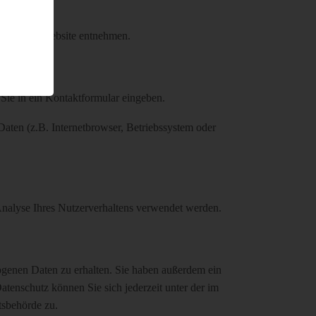
um dieser Website entnehmen.
 Sie in ein Kontaktformular eingeben.
aten (z.B. Internetbrowser, Betriebssystem oder
 Analyse Ihres Nutzerverhaltens verwendet werden.
ogenen Daten zu erhalten. Sie haben außerdem ein
enschutz können Sie sich jederzeit unter der im
tsbehörde zu.