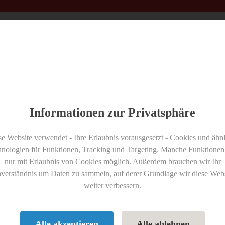
Monteurzimmer finden
Über uns
Monteurzimmer eintragen
ormationen gemäß Artikel 13 DSGVO (St
Informationen zur Privatsphäre
e Website verwendet - Ihre Erlaubnis vorausgesetzt - Cookies und ähn
nologien für Funktionen, Tracking und Targeting. Manche Funktionen
ick darüber, was mit Ihren personenbezogenen Daten passiert, wenn 
nur mit Erlaubnis von Cookies möglich. Außerdem brauchen wir Ihr
ert werden können. Ausführliche Informationen zum Thema Datenschutz e
nverständnis um Daten zu sammeln, auf derer Grundlage wir diese Webs
weiter verbessern.
Alle akzeptieren
Alle ablehnen