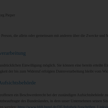
org Pieper
ische Person, die allein oder gemeinsam mit anderen über die Zwecke un
verarbeitung
sdrücklichen Einwilligung möglich. Sie können eine bereits erteilte Ei
gkeit der bis zum Widerruf erfolgten Datenverarbeitung bleibt vom Wid
Aufsichtsbehörde
troffenen ein Beschwerderecht bei der zuständigen Aufsichtsbehörde z
utzbeauftragte des Bundeslandes, in dem unser Unternehmen seinen Sitz
men werden:
https://www.bfdi.bund.de/DE/Infothek/Anschriften_Links/a