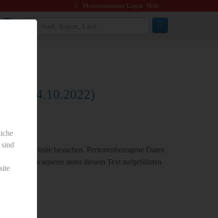
Monteurzimmer Login
Hilfe
and: 24.10.2022)
liche
 sind
Sie unsere Website besuchen. Personenbezogene Daten
ntnehmen Sie unserer unter diesem Text aufgeführten
ite