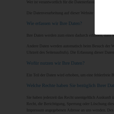
Wer ist verantwortlich für die Datenerfassung auf dies
Die Datenverarbeitung auf dieser Website erfolgt du
Wie erfassen wir Ihre Daten?
Ihre Daten werden zum einen dadurch erhoben, dass Sie
Andere Daten werden automatisch beim Besuch der Webs
Uhrzeit des Seitenaufrufs). Die Erfassung dieser Daten
Wofür nutzen wir Ihre Daten?
Ein Teil der Daten wird erhoben, um eine fehlerfreie
Welche Rechte haben Sie bezüglich Ihrer Da
Sie haben jederzeit das Recht unentgeltlich Auskunft
Recht, die Berichtigung, Sperrung oder Löschung dies
Impressum angegebenen Adresse an uns wenden. Des We