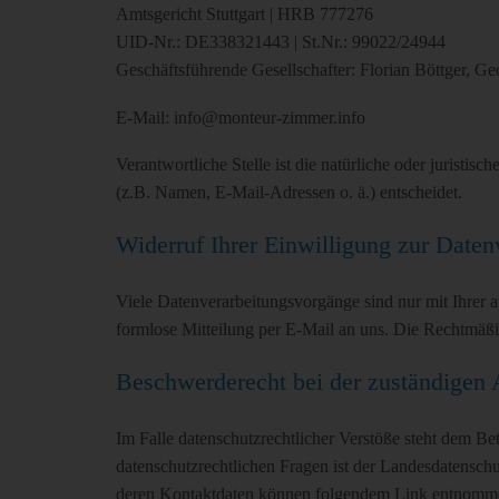
Amtsgericht Stuttgart | HRB 777276
UID-Nr.: DE338321443 | St.Nr.: 99022/24944
Geschäftsführende Gesellschafter: Florian Böttger, Ge
E-Mail: info@monteur-zimmer.info
Verantwortliche Stelle ist die natürliche oder jurist
(z.B. Namen, E-Mail-Adressen o. ä.) entscheidet.
Widerruf Ihrer Einwilligung zur Daten
Viele Datenverarbeitungsvorgänge sind nur mit Ihrer au
formlose Mitteilung per E-Mail an uns. Die Rechtmäßi
Beschwerderecht bei der zuständigen 
Im Falle datenschutzrechtlicher Verstöße steht dem Be
datenschutzrechtlichen Fragen ist der Landesdatensch
deren Kontaktdaten können folgendem Link entnom