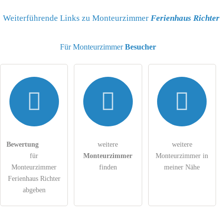
Name
Weiterführende Links zu Monteurzimmer
Ferienhaus Richter
Für Monteurzimmer
Besucher
E-Mail-Adresse (wird nicht veröffentlicht)
Hiermit akzeptiere ich die
AGB
.
Die
Datenschutzerklärung
habe ich zur Kenntnis genommen.
Bewertung
weitere
weitere
für
Monteurzimmer
Monteurzimmer in
öffentliche Frage stellen
Abbrechen
Monteurzimmer
finden
meiner Nähe
Ferienhaus Richter
Hinweis:
Bitte beachten Sie, öffentliche Fragen sind
für alle
abgeben
Besucher sichtbar
.
Klicken Sie hier um eine
individuelle Frage
an den
Monteurzimmer-Eintrag zu stellen
.