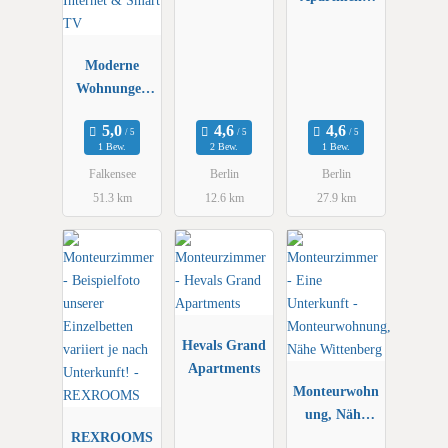
GmbH
Moderne
Wohnungen
kompl.
ausgestattet
1 Bew.
2 Bew.
1 Bew.
mit schnellem
Falkensee
Berlin
Berlin
Internet &
51.3 km
12.6 km
27.9 km
Smart TV
Hevals Grand
Apartments
Monteurwohn
ung, Nähe
REXROOMS
Wittenberg