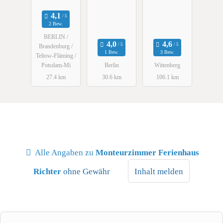
2 Bew.
BERLIN /
Brandenburg /
1 Bew.
3 Bew.
Teltow-Fläming /
Potsdam-Mi
Berlin
Wittenberg
27.4 km
30.6 km
106.1 km
Alle Angaben zu
Monteurzimmer Ferienhaus
Richter
ohne Gewähr
Inhalt melden