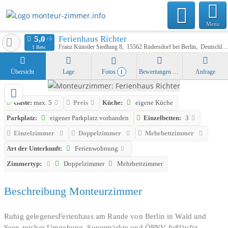
Menu
Ferienhaus Richter
Franz Künstler Siedlung 8
15562
Rüdersdorf bei Berlin
Deutschland
1 Bew.
Übersicht
Lage
Fotos
Bewertungen
Anfrage
1
Gäste:
max. 5
Preis
Küche:
eigene Küche
Parkplatz:
eigener Parkplatz vorhanden
Einzelbetten:
3
Einzelzimmer
Doppelzimmer
Mehrbettzimmer
Art der Unterkunft:
Ferienwohnung
Zimmertyp:
Doppelzimmer
Mehrbettzimmer
Beschreibung Monteurzimmer
Ruhig gelegenesFerienhaus am Rande von Berlin in Wald und
Seen-reicher Umgebung. Supermärkte und ÖPNV fußläufig