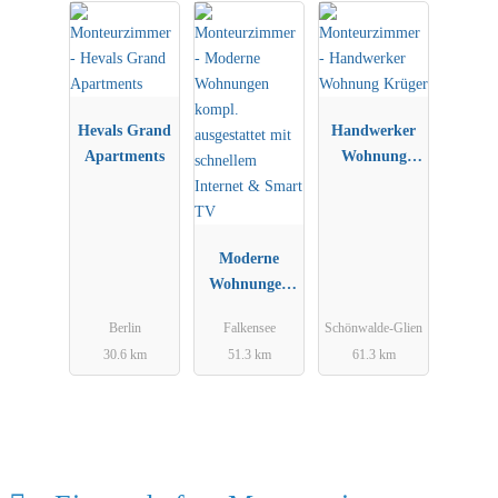
Hevals Grand
Handwerker
Apartments
Wohnung
Krüger
Moderne
Wohnungen
kompl.
Berlin
Falkensee
Schönwalde-Glien
ausgestattet
30.6 km
51.3 km
61.3 km
mit schnellem
Internet &
Smart TV