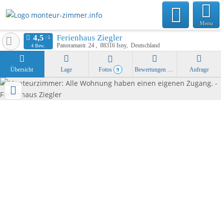
Menu
Ferienhaus Ziegler
Panoramastr. 24
88316
Isny
Deutschland
4 Bew.
Übersicht
Lage
Fotos
Bewertungen
Anfrage
9