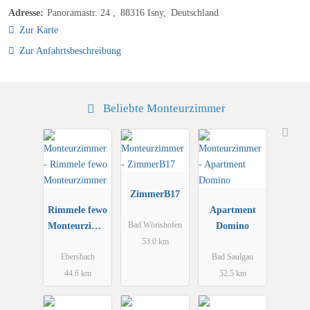
Adresse:
Panoramastr. 24
88316
Isny
Deutschland
Zur Karte
Zur Anfahrtsbeschreibung
Beliebte Monteurzimmer
ZimmerB17
Rimmele fewo
Apartment
Monteurzimm
Domino
Bad Wörishofen
er
53.0 km
Ebersbach
Bad Saulgau
44.6 km
52.5 km