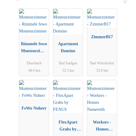
ZimmerB17
Rimmele fewo
Apartment
Monteurzimm
Domino
er
Ebersbach
Bad Saulgau
Bad Wörishofen
44.6 km
52.5 km
53.0 km
FeWo Noherr
FlexApart
Workers -
Grabs by
Homes