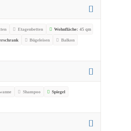
tten
Etagenbetten
Wohnfläche:
45 qm
erschrank
Bügeleisen
Balkon
wanne
Shampoo
Spiegel