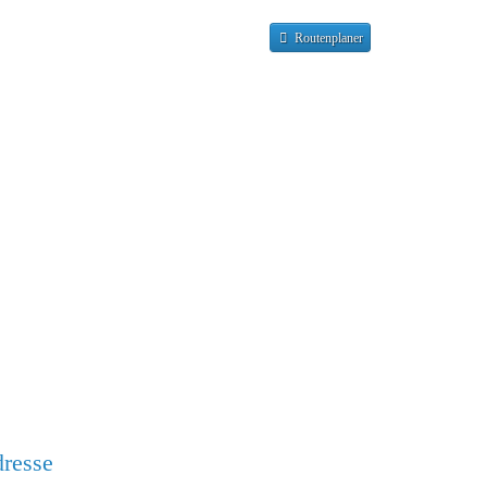
Routenplaner
resse