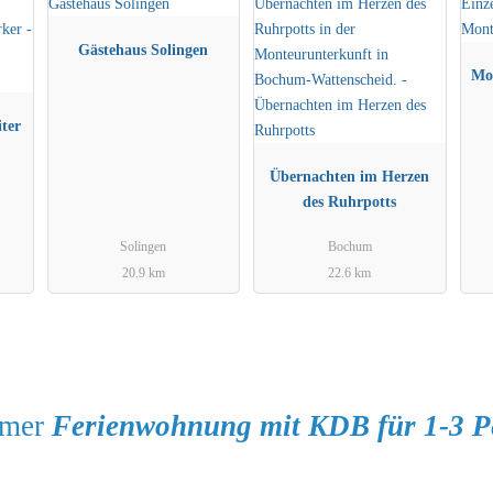
Gästehaus Solingen
Mo
ter
Übernachten im Herzen
des Ruhrpotts
Solingen
Bochum
20.9 km
22.6 km
mmer
Ferienwohnung mit KDB für 1-3 Pe