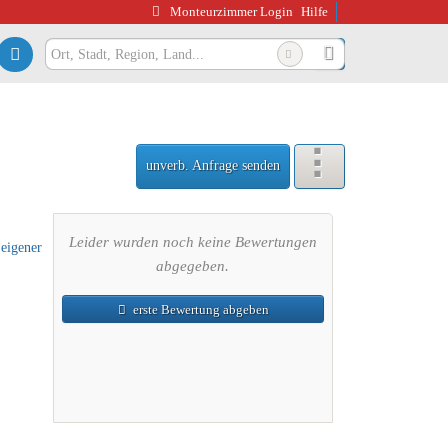
Monteurzimmer Login
Hilfe
rrasse, 45549 Sprockhövel
unverb. Anfrage senden
Leider wurden noch keine Bewertungen
abgegeben.
erste Bewertung abgeben