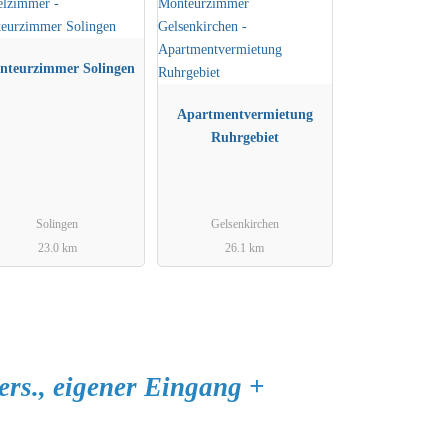
nteurzimmer Solingen
Apartmentvermietung
Ruhrgebiet
Solingen
Gelsenkirchen
23.0 km
26.1 km
rs., eigener Eingang +