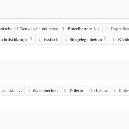
wäsche:
Bettwäsche inklusive
Einzelbetten:
3
Doppelbe
achttischlampe
Esstisch
Sitzgelegenheiten
Kleid
er inklusive
Waschbecken
Toilette
Dusche
Bade