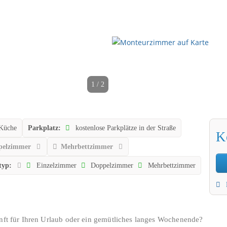
1 / 2
 Küche
Parkplatz:
kostenlose Parkplätze in der Straße
K
pelzimmer
Mehrbettzimmer
typ:
Einzelzimmer
Doppelzimmer
Mehrbettzimmer
unft für Ihren Urlaub oder ein gemütliches langes Wochenende?