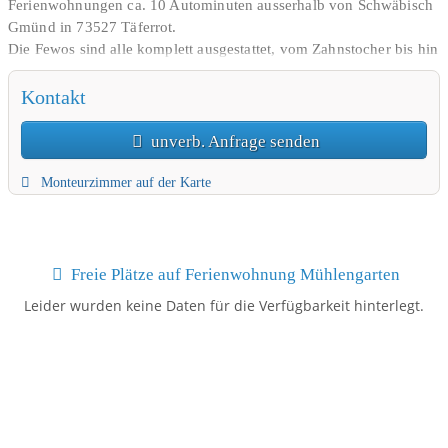
Ferienwohnungen ca. 10 Autominuten ausserhalb von Schwäbisch
Gmünd in 73527 Täferrot.
Die Fewos sind alle komplett ausgestattet, vom Zahnstocher bis hin
zum Föhn. Mit EBK ( Kaffemaschine, Wasserkocher,
Mikrowelle....)
Kontakt
Duschbad/WC, KabelTV, WLAN kostenfrei ..... und die Parkplätze
direkt am Haus.
unverb. Anfrage senden
Der Preis von 60,00 Euro bezieht sich auf 2 Personen/ Nacht und
beinhaltet die gesetzliche MwSt und sämtliche Nebenkosten.
Monteurzimmer auf der Karte
Wir freuen uns auf Ihren Besuch.
Yvonne Rieger,
Andreas Kolb
Freie Plätze auf Ferienwohnung Mühlengarten
Leider wurden keine Daten für die Verfügbarkeit hinterlegt.