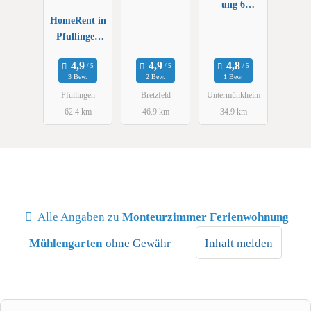
ung 6
HomeRent in
Pers/4SZ.
Pfullingen
Untermünkhe
und
im • Küche,
Umgebung
WLAN,
3 Bew.
2 Bew.
1 Bew.
Parkplatz,
Pfullingen
Bretzfeld
Untermünkheim
Waschmaschi
62.4 km
46.9 km
34.9 km
ne
Alle Angaben zu
Monteurzimmer Ferienwohnung
Mühlengarten
ohne Gewähr
Inhalt melden