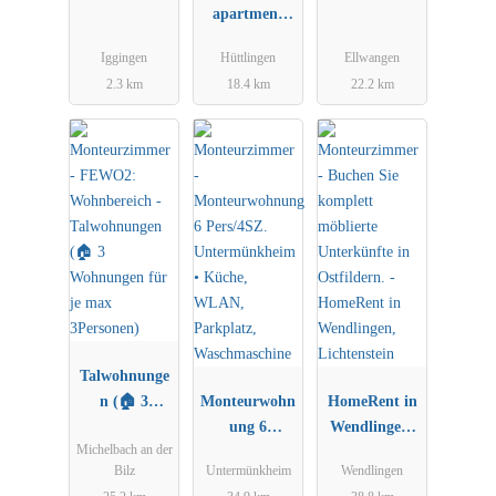
apartment
niederalfingen
Iggingen
Hüttlingen
Ellwangen
// Aalen-
2.3 km
18.4 km
22.2 km
Ellwangen-
Heidenheim-
Schwäbisch
Gmünd
Talwohnunge
n (🏠 3
Monteurwohn
HomeRent in
Wohnungen
ung 6
Wendlingen,
Michelbach an der
für je max
Pers/4SZ.
Lichtenstein
Bilz
Untermünkheim
Wendlingen
3Personen)
Untermünkhe