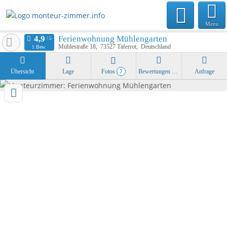
Menu
Ferienwohnung Mühlengarten
Mühlestraße 18
73527
Täferrot
Deutschland
1 Bew.
Übersicht
Lage
Fotos
Bewertungen
Anfrage
7