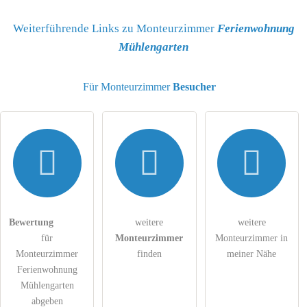
Name
Weiterführende Links zu Monteurzimmer
Ferienwohnung
Mühlengarten
E-Mail-Adresse (wird nicht veröffentlicht)
Für Monteurzimmer
Besucher
Hiermit akzeptiere ich die
AGB
.
Die
Datenschutzerklärung
habe ich zur Kenntnis genommen.
Bewertung
weitere
weitere
öffentliche Frage stellen
Abbrechen
für
Monteurzimmer
Monteurzimmer in
Hinweis:
Bitte beachten Sie, öffentliche Fragen sind
für alle
Monteurzimmer
finden
meiner Nähe
Besucher sichtbar
.
Ferienwohnung
Mühlengarten
Klicken Sie hier um eine
individuelle Frage
an den
abgeben
Monteurzimmer-Eintrag zu stellen
.