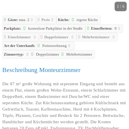
1 / 6
Gäste:
max. 2
Preis
Küche:
eigene Küche
Parkplatz:
kostenlose Parkplätze in der Straße
Einzelbetten:
0
Einzelzimmer
Doppelzimmer
Mehrbettzimmer
Art der Unterkunft:
Ferienwohnung
Zimmertyp:
Doppelzimmer
Mehrbettzimmer
Beschreibung Monteurzimmer
Die 87 m² große Wohnung mit seperatem Eingang und besteht aus
einem Flur, einem großen Wohn-Essraum, einem Schlafzimmer mit
Doppelbett, einem Badezimmer mit Dusche/WC und einer
seperaten Küche. Zur Küchenausstattung gehören Kühlschrank mit
Gefrierfach, Toaster, Kaffeemaschine, Herd mit 4 Kochplatten,
Töpfe, Pfannen, Geschirr und Besteck für 2 Personen. Bettwäsche,
Handtücher und Küchentücher werden gestellt. Die Kosten
betragen 20 Euro pP inkl. Endreinigung. TV Flachbildfernseher