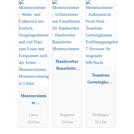
Handwerker
Bauarbeiter
Monteurzimm
Teambase
er
Germinghause
n
Monteurzimm
Eröffnungsan
er
gebot 7
Monteurwohn
Personen für
Lünen
Wuppertal
Drolshagen
ung in Lünen
insgesamt
24.8 km
29.4 km
32.2 km
99€/Nacht