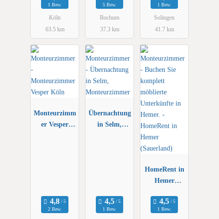
1 Bew.
5 Bew.
1 Bew.
Köln
Bochum
Solingen
63.5 km
37.3 km
41.7 km
Monteurzimm
Übernachtung
er Vesper
in Selm,
Köln
Monteurzimm
er
HomeRent in
Hemer
(Sauerland)
2 Bew.
1 Bew.
1 Bew.