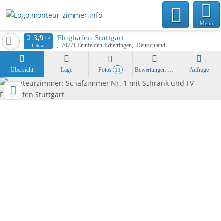
Menu
Flughafen Stuttgart
70771
Leinfelden-Echetringen
Deutschland
1 Bew.
Übersicht
Lage
Fotos
Bewertungen
Anfrage
13