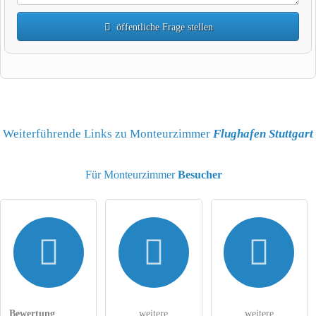
öffentliche Frage stellen
Vorname
Name
Weiterführende Links zu Monteurzimmer
Flughafen Stuttgart
Für Monteurzimmer
Besucher
E-Mail-Adresse (wird nicht veröffentlicht)
Hiermit akzeptiere ich die
AGB
.
Die
Datenschutzerklärung
habe ich zur Kenntnis genommen.
Bewertung
weitere
weitere