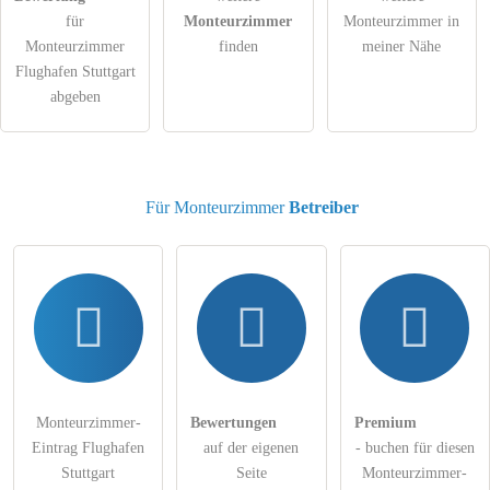
für
Monteurzimmer
Monteurzimmer in
öffentliche Frage stellen
Abbrechen
Monteurzimmer
finden
meiner Nähe
Flughafen Stuttgart
Hinweis:
Bitte beachten Sie, öffentliche Fragen sind
für alle
abgeben
Besucher sichtbar
.
Klicken Sie hier um eine
individuelle Frage
an den
Monteurzimmer-Eintrag zu stellen
.
Für Monteurzimmer
Betreiber
Monteurzimmer-
Bewertungen
Premium
Eintrag Flughafen
auf der eigenen
- buchen für diesen
Stuttgart
Seite
Monteurzimmer-