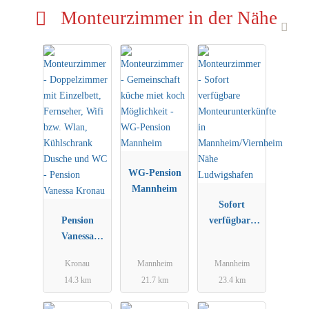
Monteurzimmer in der Nähe
WG-Pension
Mannheim
Sofort
Pension
verfügbare
Vanessa
Monteurunter
Kronau
künfte in
Kronau
Mannheim
Mannheim
Mannheim/Vi
14.3 km
21.7 km
23.4 km
ernheim Nähe
Ludwigshafen