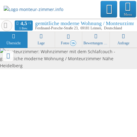
Menu
gemütliche moderne Wohnung / Monteurzimme
Ferdinand-Porsche-Straße 23
69181
Leimen
Deutschland
1 Bew.
Übersicht
Lage
Fotos
Bewertungen
Anfrage
16