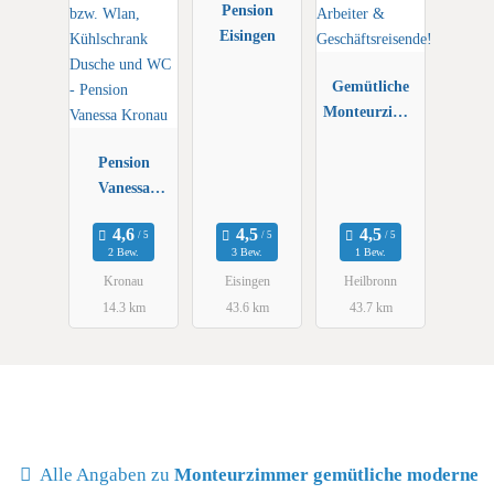
Pension
Eisingen
Gemütliche
Monteurzimm
er – Perfekt
Pension
für Arbeiter
Vanessa
&
Kronau
Geschäftsreise
nde!
2 Bew.
3 Bew.
1 Bew.
Kronau
Eisingen
Heilbronn
14.3 km
43.6 km
43.7 km
Alle Angaben zu
Monteurzimmer gemütliche moderne