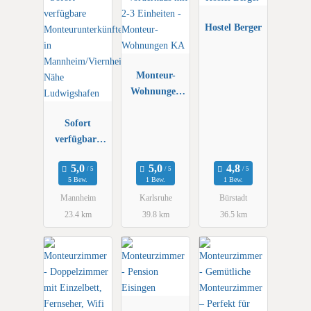
Hostel Berger
Monteur-
Wohnungen
KA
Sofort
verfügbare
Monteurunter
künfte in
5 Bew.
1 Bew.
1 Bew.
Mannheim/Vi
Mannheim
Karlsruhe
Bürstadt
ernheim Nähe
23.4 km
39.8 km
36.5 km
Ludwigshafen