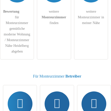
Die
Datenschutzerklärung
habe ich zur Kenntnis genommen.
Bewertung
weitere
weitere
öffentliche Frage stellen
Abbrechen
für
Monteurzimmer
Monteurzimmer in
Hinweis:
Bitte beachten Sie, öffentliche Fragen sind
für alle
Monteurzimmer
finden
meiner Nähe
Besucher sichtbar
.
gemütliche
moderne Wohnung
Klicken Sie hier um eine
individuelle Frage
an den
/ Monteurzimmer
Monteurzimmer-Eintrag zu stellen
.
Nähe Heidelberg
abgeben
Für Monteurzimmer
Betreiber