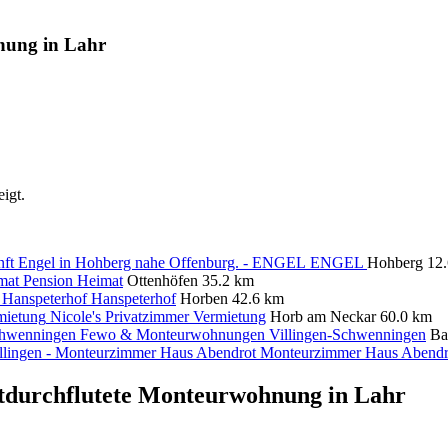
hnung in Lahr
igt.
ENGEL
Hohberg
12
Pension Heimat
Ottenhöfen
35.2 km
Hanspeterhof
Horben
42.6 km
Nicole's Privatzimmer Vermietung
Horb am Neckar
60.0 km
Fewo & Monteurwohnungen Villingen-Schwenningen
Ba
Monteurzimmer Haus Abendr
tdurchflutete Monteurwohnung in Lahr