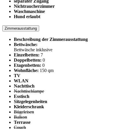
separater Zugang
Nichtraucherzimmer
Waschmaschine
Hund erlaubt
Zimmerausstattung
Beschreibung der Zimmerausstattung
Bettwäsche:
Bettwäsche inklusive
Einzelbetten:
7
Doppelbetten:
0
Etagenbetten:
0
Wohnfläche:
150 qm
TV
WLAN
Nachttisch
Nachttischlampe
Esstisch
Sitzgelegenheiten
Kleiderschrank
Bügeleisen
Balkon
Terrasse
Couch