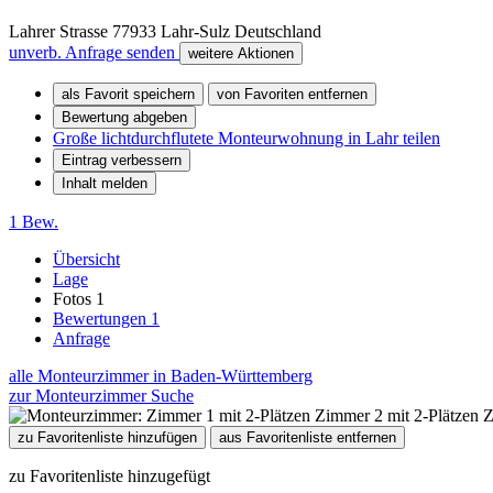
Lahrer Strasse
77933
Lahr-Sulz
Deutschland
unverb. Anfrage senden
weitere Aktionen
als Favorit speichern
von Favoriten entfernen
Bewertung abgeben
Große lichtdurchflutete Monteurwohnung in Lahr teilen
Eintrag verbessern
Inhalt melden
1 Bew.
Übersicht
Lage
Fotos
1
Bewertungen
1
Anfrage
alle Monteurzimmer in Baden-Württemberg
zur Monteurzimmer Suche
zu Favoritenliste hinzufügen
aus Favoritenliste entfernen
zu Favoritenliste hinzugefügt