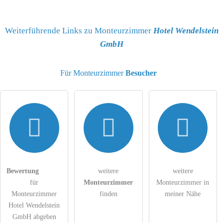
Name
Weiterführende Links zu Monteurzimmer
Hotel Wendelstein
GmbH
E-Mail-Adresse (wird nicht veröffentlicht)
Für Monteurzimmer
Besucher
Hiermit akzeptiere ich die
AGB
.
Die
Datenschutzerklärung
habe ich zur Kenntnis genommen.
Bewertung
weitere
weitere
öffentliche Frage stellen
Abbrechen
für
Monteurzimmer
Monteurzimmer in
Hinweis:
Bitte beachten Sie, öffentliche Fragen sind
für alle
Monteurzimmer
finden
meiner Nähe
Besucher sichtbar
.
Hotel Wendelstein
GmbH abgeben
Klicken Sie hier um eine
individuelle Frage
an den