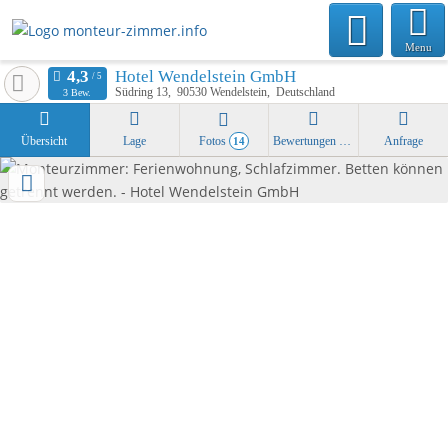
Menu
Hotel Wendelstein GmbH
Südring 13
90530
Wendelstein
Deutschland
3 Bew.
Übersicht
Lage
Fotos
Bewertungen
Anfrage
14