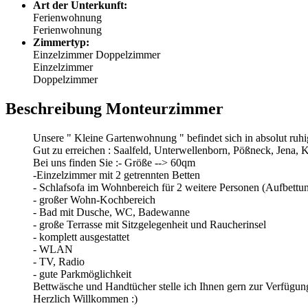
Art der Unterkunft:
Ferienwohnung
Ferienwohnung
Zimmertyp:
Einzelzimmer
Doppelzimmer
Einzelzimmer
Doppelzimmer
Beschreibung Monteurzimmer
Unsere " Kleine Gartenwohnung " befindet sich in absolut ruh
Gut zu erreichen : Saalfeld, Unterwellenborn, Pößneck, Jena, K
Bei uns finden Sie :- Größe --> 60qm
-Einzelzimmer mit 2 getrennten Betten
- Schlafsofa im Wohnbereich für 2 weitere Personen (Aufbettun
- großer Wohn-Kochbereich
- Bad mit Dusche, WC, Badewanne
- große Terrasse mit Sitzgelegenheit und Raucherinsel
- komplett ausgestattet
- WLAN
- TV, Radio
- gute Parkmöglichkeit
Bettwäsche und Handtücher stelle ich Ihnen gern zur Verfügun
Herzlich Willkommen :)