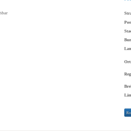
chbar
Str
Pos
Sta
Bun
La
Ort
Reg
Bre
Lä
Ro