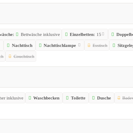
wäsche:
Bettwäsche inklusive
Einzelbetten:
15
Doppelbe
Nachttisch
Nachttischlampe
Esstisch
Sitzgel
ch
Couchtisch
er inklusive
Waschbecken
Toilette
Dusche
Bade