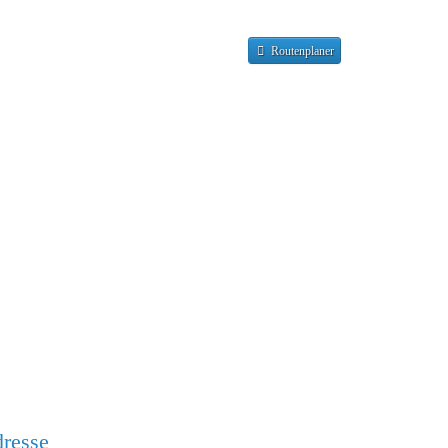
Routenplaner
resse