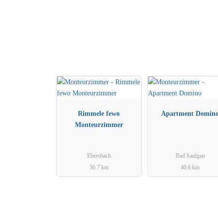
Rimmele fewo
Apartment Domin
Monteurzimmer
Ebersbach
Bad Saulgau
36.7 km
40.6 km