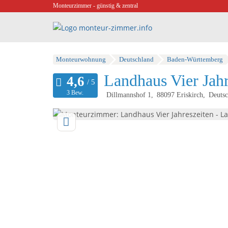
Monteurzimmer - günstig & zentral
Monteurwohnung
Deutschland
Baden-Württemberg
Landhaus Vier Jahr
3 Bew.
Dillmannshof 1
88097
Eriskirch
Deutsc