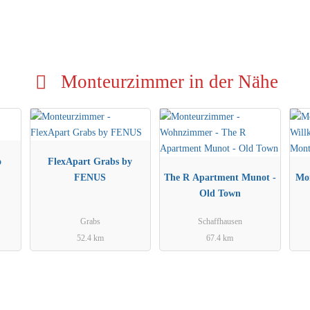
Monteurzimmer in der Nähe
o
FlexApart Grabs by
FENUS
The R Apartment Munot -
Mo
Old Town
Grabs
Schaffhausen
52.4 km
67.4 km