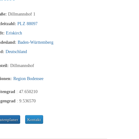
aße:
Dillmannshof 1
tleitzahl:
PLZ 88097
dt:
Eriskirch
desland:
Baden-Württemberg
nd:
Deutschland
steil:
Dillmannshof
ionen:
Region Bodensee
itengrad
:
47.650210
ngengrad
:
9.536570
utenplaner
Kontakt