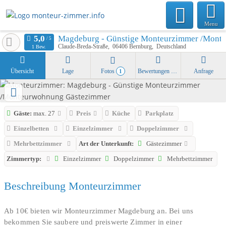
Menu
Magdeburg - Günstige Monteurzimmer /Mont
Claude-Breda-Straße
06406
Bernburg
Deutschland
1 Bew.
Übersicht
Lage
Fotos
Bewertungen
Anfrage
1
Gäste:
max. 27
Preis
Küche
Parkplatz
Einzelbetten
Einzelzimmer
Doppelzimmer
Mehrbettzimmer
Art der Unterkunft:
Gästezimmer
Zimmertyp:
Einzelzimmer
Doppelzimmer
Mehrbettzimmer
Beschreibung Monteurzimmer
Ab 10€ bieten wir Monteurzimmer Magdeburg an. Bei uns
bekommen Sie saubere und preiswerte Zimmer in einer