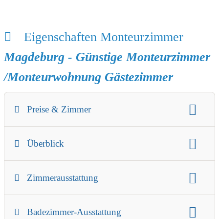
Eigenschaften Monteurzimmer
Magdeburg - Günstige Monteurzimmer
/Monteurwohnung Gästezimmer
Preise & Zimmer
Gäste:
max. 27
Preis
Mindestaufenthalt
Überblick
Check-in / Check-out Zeit
Art der Unterkunft:
Gästezimmer
Parkplatz
Einzelzimmer
Doppelzimmer
Zimmerausstattung
Parkplatz-Beschreibung
Küche
Badezimmer
Mehrbettzimmer
Beschreibung der Zimmerausstattung
separater Zugang
Nichtraucherzimmer
Zusätzliche Preisinformationen
Badezimmer-Ausstattung