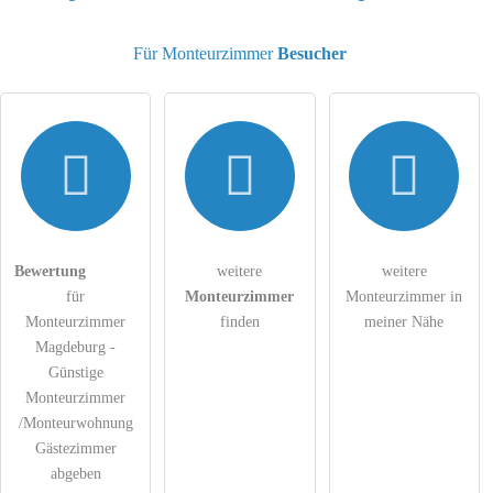
E-Mail-Adresse (wird nicht veröffentlicht)
Für Monteurzimmer
Besucher
Hiermit akzeptiere ich die
AGB
.
Die
Datenschutzerklärung
habe ich zur Kenntnis genommen.
Bewertung
weitere
weitere
öffentliche Frage stellen
Abbrechen
für
Monteurzimmer
Monteurzimmer in
Hinweis:
Bitte beachten Sie, öffentliche Fragen sind
für alle
Monteurzimmer
finden
meiner Nähe
Besucher sichtbar
.
Magdeburg -
Günstige
Klicken Sie hier um eine
individuelle Frage
an den
Monteurzimmer
Monteurzimmer-Eintrag zu stellen
.
/Monteurwohnung
Gästezimmer
abgeben