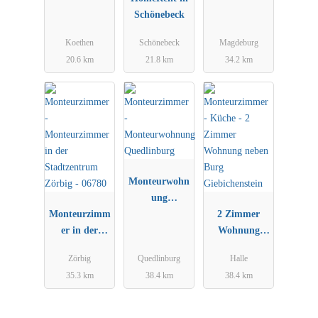
Schönebeck
Koethen
Schönebeck
Magdeburg
20.6 km
21.8 km
34.2 km
Monteurwohn
ung
Monteurzimm
Quedlinburg
2 Zimmer
er in der
Wohnung
Stadtzentrum
neben Burg
Zörbig
Quedlinburg
Halle
Zörbig -
Giebichenstei
35.3 km
38.4 km
38.4 km
06780
n