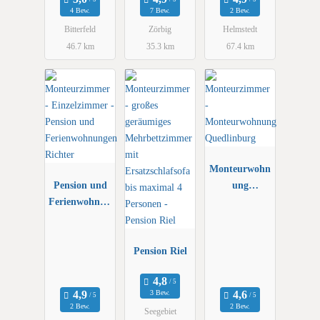
Helmstedt
4 Bew.
7 Bew.
2 Bew.
Bitterfeld
Zörbig
Helmstedt
46.7 km
35.3 km
67.4 km
Monteurwohn
Pension und
ung
Ferienwohnun
Quedlinburg
gen Richter
Pension Riel
3 Bew.
2 Bew.
2 Bew.
Seegebiet