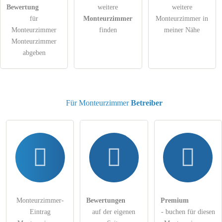
Die
Datenschutzerklärung
habe ich zur Kenntnis genommen.
Bewertung
weitere
weitere
für
Monteurzimmer
Monteurzimmer in
öffentliche Frage stellen
Abbrechen
Monteurzimmer
finden
meiner Nähe
Monteurzimmer
Hinweis:
Bitte beachten Sie, öffentliche Fragen sind
für alle
abgeben
Besucher sichtbar
.
Klicken Sie hier um eine
individuelle Frage
an den
Monteurzimmer-Eintrag zu stellen
.
Für Monteurzimmer
Betreiber
Monteurzimmer-
Bewertungen
Premium
Eintrag
auf der eigenen
- buchen für diesen