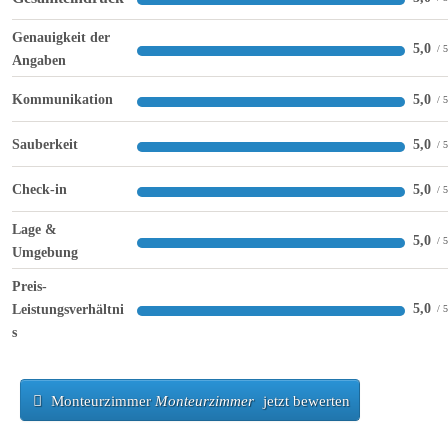
Genauigkeit der
5,0
Angaben
Kommunikation
5,0
Sauberkeit
5,0
Check-in
5,0
Lage &
5,0
Umgebung
Preis-
5,0
Leistungsverhältni
s
Monteurzimmer
Monteurzimmer
jetzt bewerten