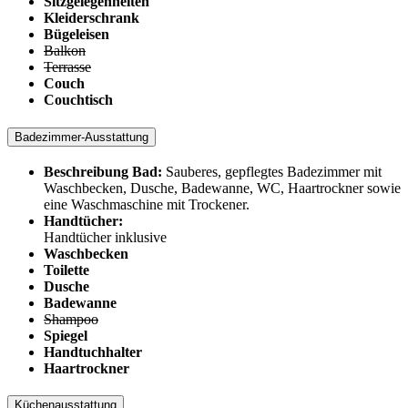
Sitzgelegenheiten
Kleiderschrank
Bügeleisen
Balkon
Terrasse
Couch
Couchtisch
Badezimmer-Ausstattung
Beschreibung Bad:
Sauberes, gepflegtes Badezimmer mit
Waschbecken, Dusche, Badewanne, WC, Haartrockner sowie
eine Waschmaschine mit Trockener.
Handtücher:
Handtücher inklusive
Waschbecken
Toilette
Dusche
Badewanne
Shampoo
Spiegel
Handtuchhalter
Haartrockner
Küchenausstattung