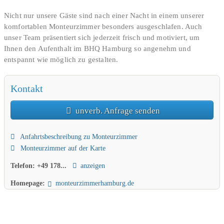
Nicht nur unsere Gäste sind nach einer Nacht in einem unserer
komfortablen Monteurzimmer besonders ausgeschlafen. Auch
unser Team präsentiert sich jederzeit frisch und motiviert, um
Ihnen den Aufenthalt im BHQ Hamburg so angenehm und
entspannt wie möglich zu gestalten.
Begrüßt werden Sie bei uns mit einem freundlichen „Moin“. Und
Kontakt
das zu jeder Tageszeit. Bei Bedarf unterhalten wir uns mit Ihnen
aber auch gerne in englischer Sprache. Denn wir sind so
unverb. Anfrage senden
international wie die Gäste, die nach einem harten Arbeitstag in
einem unserer sauberen und ansprechend ausgestatteten Zimmer
ihren wohl verdienten Feierabend genießen. Um am nächsten
Anfahrtsbeschreibung zu Monteurzimmer
Morgen wieder ausgeruht ans Werk gehen zu können, bieten wir
Monteurzimmer auf der Karte
Ihnen entspannte Übernachtungen in
Telefon:
+49 178...
anzeigen
gemütlichen Einzel- und Doppelzimmern
Homepage:
monteurzimmerhamburg.de
günstigen Mehrbettzimmern
schicken Komfortzimmern
voll ausgestatteten Apartments
Ganz gleich in welcher unserer Unterkünfte Sie Ihr müdes Haupt