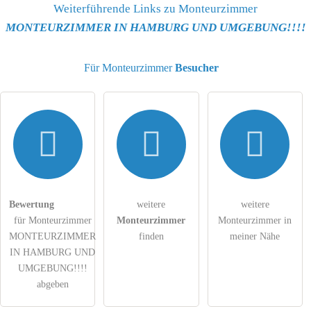
Name
Weiterführende Links zu Monteurzimmer
MONTEURZIMMER IN HAMBURG UND UMGEBUNG!!!!
E-Mail-Adresse (wird nicht veröffentlicht)
Für Monteurzimmer
Besucher
Hiermit akzeptiere ich die
AGB
.
Die
Datenschutzerklärung
habe ich zur Kenntnis genommen.
Bewertung
weitere
weitere
öffentliche Frage stellen
Abbrechen
für Monteurzimmer
Monteurzimmer
Monteurzimmer in
Hinweis:
Bitte beachten Sie, öffentliche Fragen sind
für alle
MONTEURZIMMER
finden
meiner Nähe
Besucher sichtbar
.
IN HAMBURG UND
UMGEBUNG!!!!
Klicken Sie hier um eine
individuelle Frage
an den
abgeben
Monteurzimmer-Eintrag zu stellen
.