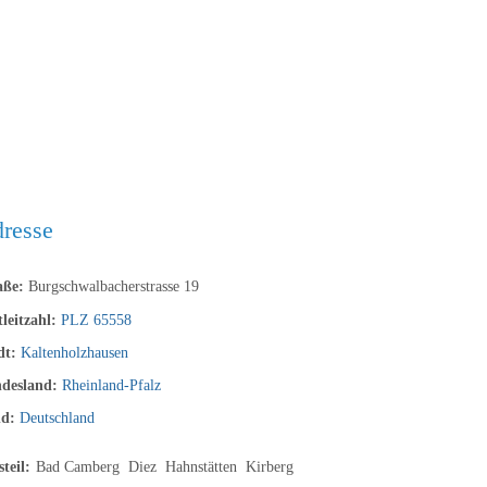
resse
aße:
Burgschwalbacherstrasse 19
tleitzahl:
PLZ 65558
dt:
Kaltenholzhausen
desland:
Rheinland-Pfalz
nd:
Deutschland
steil:
Bad Camberg
Diez
Hahnstätten
Kirberg