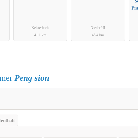
S
Fr
Kelsterbach
Niederfell
41.1 km
45.4 km
mmer
Peng sion
enthalt