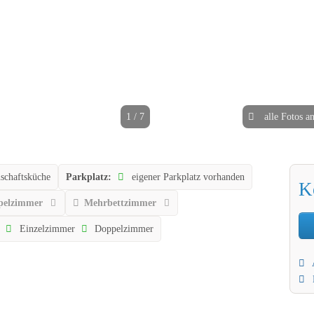
1 / 7
alle Fotos a
chaftsküche
Parkplatz:
eigener Parkplatz vorhanden
K
pelzimmer
Mehrbettzimmer
Einzelzimmer
Doppelzimmer