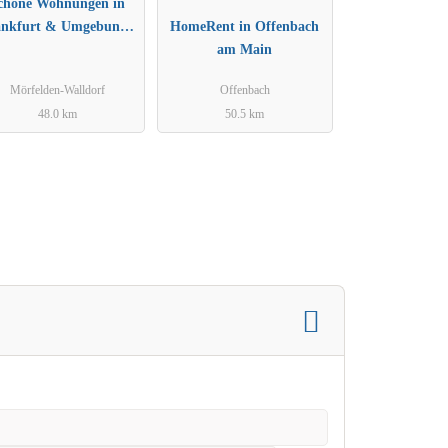
chöne Wohnungen in
ankfurt & Umgebung -
HomeRent in Offenbach
PIM APARTMENTS
am Main
Mörfelden-Walldorf
Offenbach
48.0 km
50.5 km