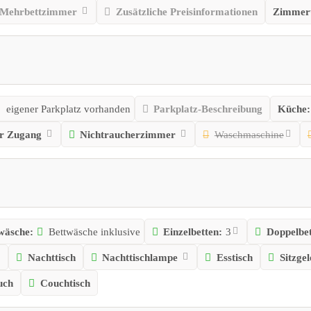
Mehrbettzimmer
Zusätzliche Preisinformationen
Zimmer
eigener Parkplatz vorhanden
Parkplatz-Beschreibung
Küche:
er Zugang
Nichtraucherzimmer
Waschmaschine
wäsche:
Bettwäsche inklusive
Einzelbetten:
3
Doppelbet
Nachttisch
Nachttischlampe
Esstisch
Sitzge
uch
Couchtisch