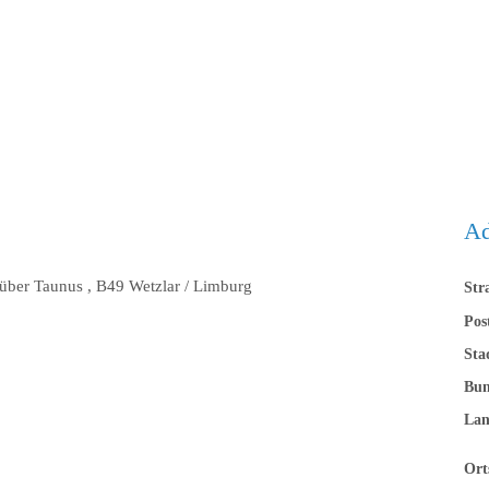
Ad
über Taunus , B49 Wetzlar / Limburg
Str
Pos
Sta
Bun
La
Ort