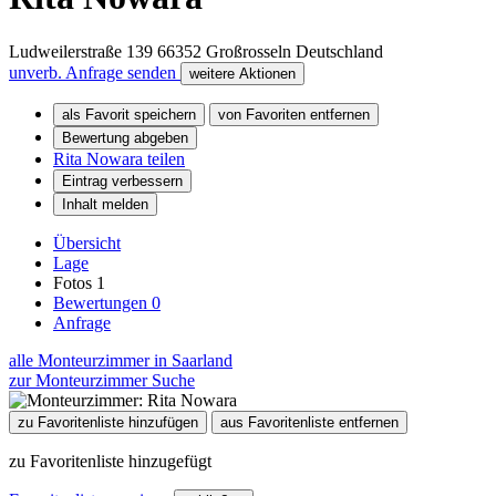
Ludweilerstraße 139
66352
Großrosseln
Deutschland
unverb. Anfrage senden
weitere Aktionen
als Favorit speichern
von Favoriten entfernen
Bewertung abgeben
Rita Nowara teilen
Eintrag verbessern
Inhalt melden
Übersicht
Lage
Fotos
1
Bewertungen
0
Anfrage
alle Monteurzimmer in Saarland
zur Monteurzimmer Suche
zu Favoritenliste hinzufügen
aus Favoritenliste entfernen
zu Favoritenliste hinzugefügt