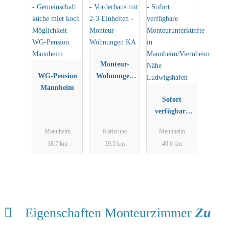
Monteur-
WG-Pension
Wohnungen
Mannheim
KA
Sofort
verfügbare
Monteurunter
Mannheim
Karlsruhe
Mannheim
künfte in
38.7 km
39.5 km
40.6 km
Mannheim/Vi
ernheim Nähe
Ludwigshafen
Eigenschaften Monteurzimmer
Zu