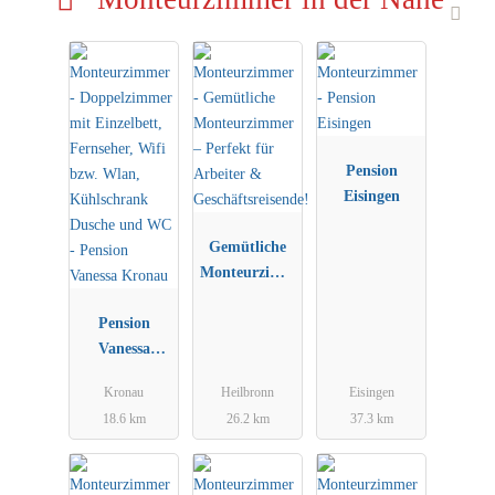
Pension
Eisingen
Gemütliche
Monteurzimm
er – Perfekt
Pension
für Arbeiter
Vanessa
&
Kronau
Geschäftsreise
Kronau
Heilbronn
Eisingen
nde!
18.6 km
26.2 km
37.3 km