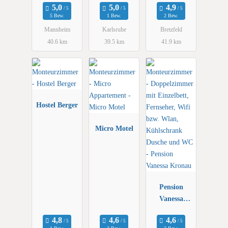
künfte in
5 Bew.
1 Bew.
2 Bew.
Mannheim/Vi
Mannheim
Karlsruhe
Bretzfeld
ernheim Nähe
40.6 km
39.5 km
41.9 km
Ludwigshafen
Hostel Berger
Micro Motel
Pension
Vanessa
Kronau