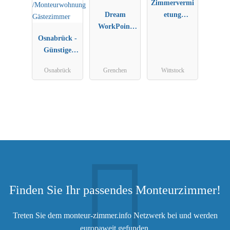
Zimmervermi
Dream
etung
WorkPoint
Rosenblatt
Osnabrück -
Grenchen
Günstige
Monteurzimm
Osnabrück
Grenchen
Wittstock
er
/Monteurwoh
nung
Gästezimmer
Finden Sie Ihr passendes Monteurzimmer!
Treten Sie dem monteur-zimmer.info Netzwerk bei und werden
europaweit gefunden.