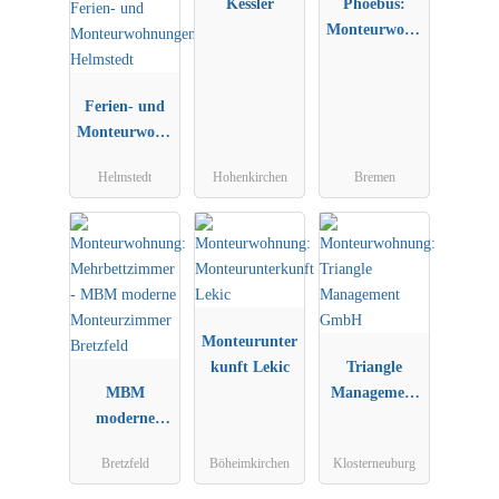
Kessler
Phoebus:
Monteurwohn
ungen in
Bremen
Ferien- und
Monteurwohn
ungen
Helmstedt
Hohenkirchen
Bremen
Helmstedt
Monteurunter
kunft Lekic
Triangle
MBM
Management
moderne
GmbH
Monteurzimm
Bretzfeld
Böheimkirchen
Klosterneuburg
er Bretzfeld