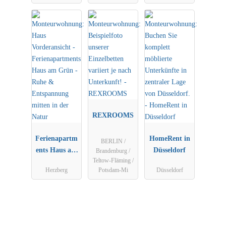
WLAN,
Küche, uvm.
REXROOMS
Ferienapartm
HomeRent in
BERLIN /
ents Haus am
Düsseldorf
Brandenburg /
Teltow-Fläming /
Grün - Ruhe
Herzberg
Potsdam-Mi
Düsseldorf
&
Entspannung
mitten in der
Natur