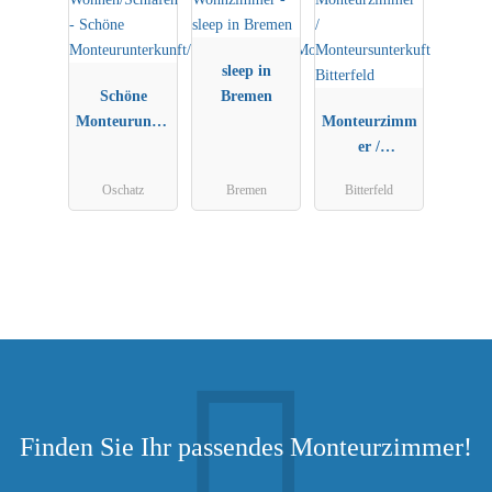
sleep in
Schöne
Bremen
Monteurunter
Monteurzimm
kunft/Monteu
er /
rzimmer/Mon
Monteursunte
Oschatz
Bremen
Bitterfeld
teurwohnung
rkuft
Bitterfeld
Finden Sie Ihr passendes Monteurzimmer!