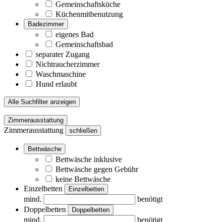
Gemeinschaftsküche
Küchenmitbenutzung
Badezimmer
eigenes Bad
Gemeinschaftsbad
separater Zugang
Nichtraucherzimmer
Waschmaschine
Hund erlaubt
Alle Suchfilter anzeigen
Zimmerausstattung
Zimmerausstattung
schließen
Bettwäsche
Bettwäsche inklusive
Bettwäsche gegen Gebühr
keine Bettwäsche
Einzelbetten
Einzelbetten
mind.
benötigt
Doppelbetten
Doppelbetten
mind.
benötigt