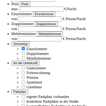
Preis
Preis
max.
€/Nacht
Einzelzimmer
Einzelzimmer
von
€ Person/Nacht
Doppelzimmer
Doppelzimmer
von
€ Person/Nacht
Mehrbettzimmer
Mehrbettzimmer
von
€ Person/Nacht
Zimmertyp
Einzelzimmer
Doppelzimmer
Mehrbettzimmer
Art der Unterkunft
Gästezimmer
Ferienwohnung
Pension
Apartment
Gästehaus
Parkplatz
eigener Parkplatz vorhanden
kostenlose Parkplätze in der Straße