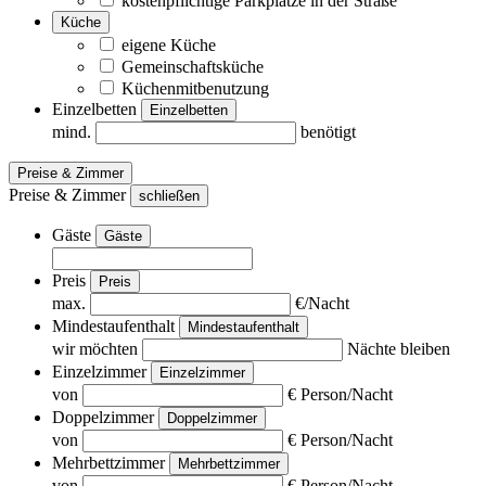
kostenpflichtige Parkplätze in der Straße
Küche
eigene Küche
Gemeinschaftsküche
Küchenmitbenutzung
Einzelbetten
Einzelbetten
mind.
benötigt
Preise & Zimmer
Preise & Zimmer
schließen
Gäste
Gäste
Preis
Preis
max.
€/Nacht
Mindestaufenthalt
Mindestaufenthalt
wir möchten
Nächte bleiben
Einzelzimmer
Einzelzimmer
von
€ Person/Nacht
Doppelzimmer
Doppelzimmer
von
€ Person/Nacht
Mehrbettzimmer
Mehrbettzimmer
von
€ Person/Nacht