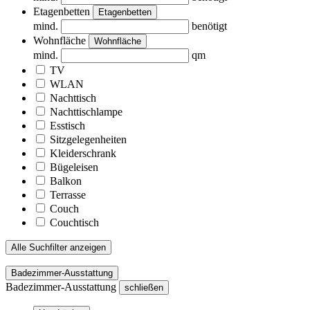
Etagenbetten
Etagenbetten
mind.
benötigt
Wohnfläche
Wohnfläche
mind.
qm
TV
WLAN
Nachttisch
Nachttischlampe
Esstisch
Sitzgelegenheiten
Kleiderschrank
Bügeleisen
Balkon
Terrasse
Couch
Couchtisch
Alle Suchfilter anzeigen
Badezimmer-Ausstattung
Badezimmer-Ausstattung
schließen