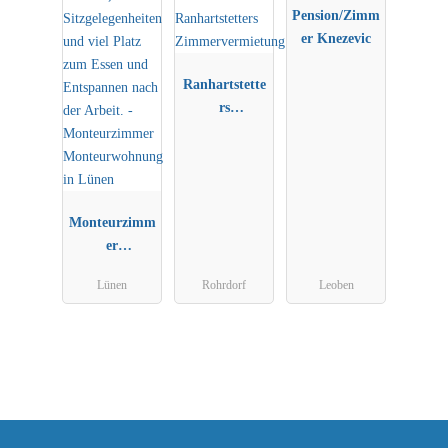
Pension/Zimm
er Knezevic
Ranhartstette
rs
Zimmervermi
etung
Monteurzimm
er
Monteurwohn
Lünen
Rohrdorf
Leoben
ung in Lünen