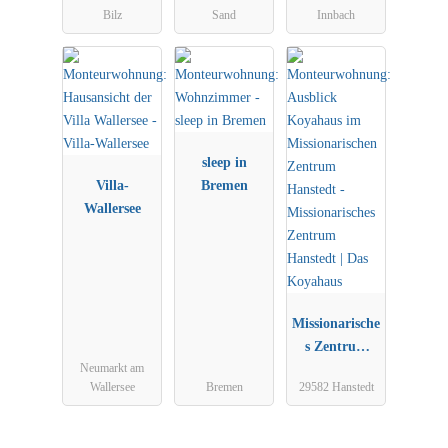
für je max
Bilz
Sand
Innbach
3Personen)
sleep in
Villa-
Bremen
Wallersee
Missionarische
s Zentrum
Neumarkt am
Hanstedt | Das
Wallersee
Bremen
29582 Hanstedt
Koyahaus