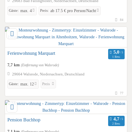
29683 Bad Fallingbostel, Niedersachsen, Deutschland
Gäste:
Preis:
max. 4
ab 17.5 € pro Person/Nacht
84
Ferienwohnung Marquart
1 Bew.
7,7 km
(Entfernung von Walsrode)
29664 Walsrode, Niedersachsen, Deutschland
Gäste:
Preis
max. 12
77
Pension Buchhop
2 Bew.
7,1 km
(Entfernung von Walsrode)