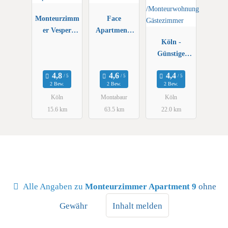
Monteurzimm
Face
er Vesper
Apartments
Köln
Montabaur
Köln -
Günstige
Monteurzimm
er
2 Bew.
2 Bew.
2 Bew.
/Monteurwoh
Köln
Montabaur
Köln
nung
15.6 km
63.5 km
22.0 km
Gästezimmer
Alle Angaben zu
Monteurzimmer Apartment 9
ohne
Gewähr
Inhalt melden