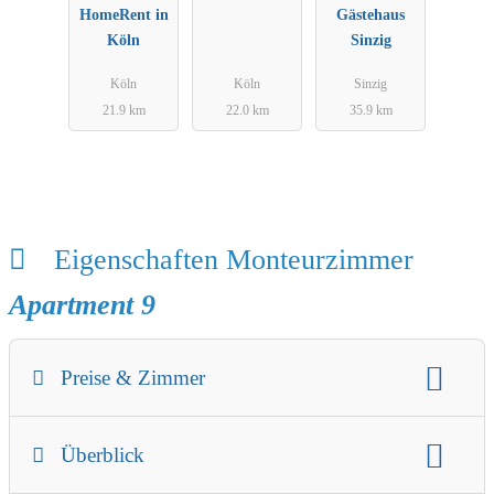
HomeRent in
er
Gästehaus
Köln
/Monteurwoh
Sinzig
nung
Köln
Köln
Sinzig
Gästezimmer
21.9 km
22.0 km
35.9 km
Eigenschaften Monteurzimmer
Apartment 9
Preise & Zimmer
Gäste:
max. 2
Preis
Mindestaufenthalt
Überblick
Check-in / Check-out Zeit