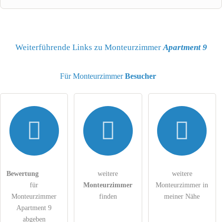
Vorname
Name
Weiterführende Links zu Monteurzimmer
Apartment 9
Für Monteurzimmer
Besucher
E-Mail-Adresse (wird nicht veröffentlicht)
Hiermit akzeptiere ich die
AGB
.
Die
Datenschutzerklärung
habe ich zur Kenntnis genommen.
Bewertung
weitere
weitere
für
Monteurzimmer
Monteurzimmer in
öffentliche Frage stellen
Abbrechen
Monteurzimmer
finden
meiner Nähe
Apartment 9
Hinweis:
Bitte beachten Sie, öffentliche Fragen sind
für alle
abgeben
Besucher sichtbar
.