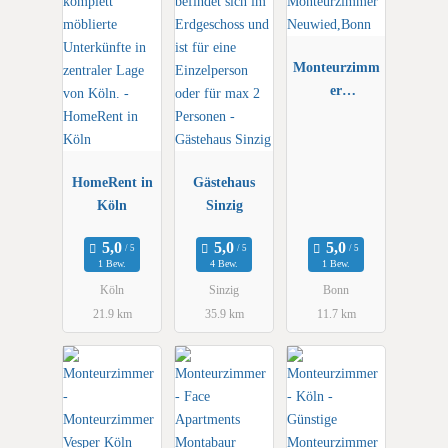
Monteurzimm
er
Neuwied,Bonn
HomeRent in
Gästehaus
Köln
Sinzig
1 Bew.
4 Bew.
1 Bew.
Köln
Sinzig
Bonn
21.9 km
35.9 km
11.7 km