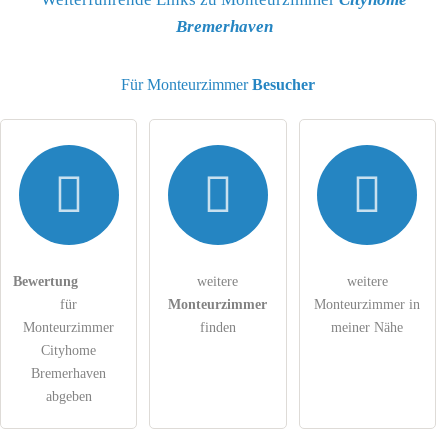
Bremerhaven
E-Mail-Adresse (wird nicht veröffentlicht)
Für Monteurzimmer
Besucher
Hiermit akzeptiere ich die
AGB
.
Die
Datenschutzerklärung
habe ich zur Kenntnis genommen.
Bewertung
weitere
weitere
öffentliche Frage stellen
Abbrechen
für
Monteurzimmer
Monteurzimmer in
Hinweis:
Bitte beachten Sie, öffentliche Fragen sind
für alle
Monteurzimmer
finden
meiner Nähe
Besucher sichtbar
.
Cityhome
Bremerhaven
Klicken Sie hier um eine
individuelle Frage
an den
abgeben
Monteurzimmer-Eintrag zu stellen
.