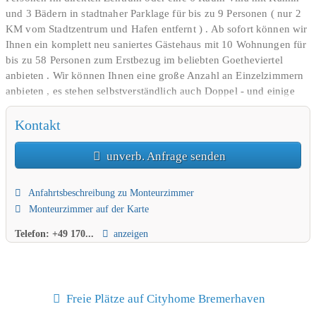
und 3 Bädern in stadtnaher Parklage für bis zu 9 Personen ( nur 2
KM vom Stadtzentrum und Hafen entfernt ) . Ab sofort können wir
Ihnen ein komplett neu saniertes Gästehaus mit 10 Wohnungen für
bis zu 58 Personen zum Erstbezug im beliebten Goetheviertel
anbieten . Wir können Ihnen eine große Anzahl an Einzelzimmern
anbieten , es stehen selbstverständlich auch Doppel - und einige
Dreibettzimmer mit sämtlichen Annehmlichkeiten zu günstigen
Preisen zur Verfügung . Unsere ständig frisch renovierten , in den
Kontakt
zentralen Stadtteilen ( Mitte , Geestemünde , Goetheviertel ,
Speckenbüttel , Speckenbütteler Park und den Randgemeinden z.B.
unverb. Anfrage senden
Loxstedt - Stotel mit Einkaufmöglickeiten auch an Sonntagen .
gelegenen Monteurzimmer und Ferienwohnungen sind sehr
Anfahrtsbeschreibung zu Monteurzimmer
komplett ausgestattet , mit großen Einbauküchen , modernen
Monteurzimmer auf der Karte
Bädern , und großzügigen Zimmern mit 55 und 65 er Flatscreen -
TV’ s , sowie leistungsstarkem WLAN . Auch Kleinigkeiten z.B
Telefon:
+49 170...
anzeigen
Nachttische , Nachttischlampen und ausreichend Sitzgelegenheiten
inkl. Couchtischen zum Entspannen gehören zum angebotenen
Austattungsumfang . Viele Wohnungen , in denen es der Platz
zulässt , sind mit einem Wäschetrockner ausgestattet . Ob ein 1
Freie Plätze auf Cityhome Bremerhaven
Zimmer Appartement oder eine S6 Raum Stadtvilla für bis 9