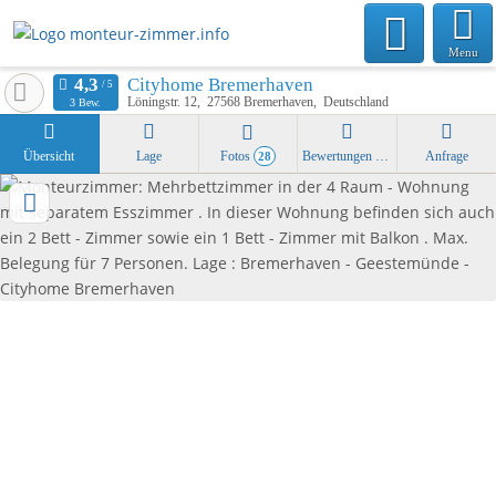
Menu
Cityhome Bremerhaven
Löningstr. 12
27568
Bremerhaven
Deutschland
3 Bew.
Übersicht
Lage
Fotos
Bewertungen
Anfrage
28