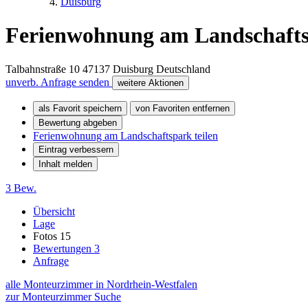
Duisburg
Ferienwohnung am Landschaft
Talbahnstraße 10
47137
Duisburg
Deutschland
unverb. Anfrage senden
weitere Aktionen
als Favorit speichern
von Favoriten entfernen
Bewertung abgeben
Ferienwohnung am Landschaftspark teilen
Eintrag verbessern
Inhalt melden
3 Bew.
Übersicht
Lage
Fotos
15
Bewertungen
3
Anfrage
alle Monteurzimmer in Nordrhein-Westfalen
zur Monteurzimmer Suche