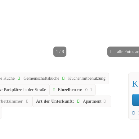
1 / 8
alle Fotos a
ne Küche
Gemeinschaftsküche
Küchenmitbenutzung
K
e Parkplätze in der Straße
Einzelbetten:
0
bettzimmer
Art der Unterkunft:
Apartment