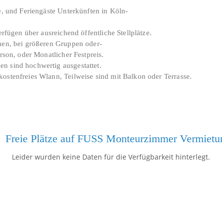
e, und Feriengäste Unterkünften in Köln-
rfügen über ausreichend öffentliche Stellplätze.
nen, bei größeren Gruppen oder-
rson, oder Monatlicher Festpreis.
n sind hochwertig ausgestattet.
ostenfreies Wlann, Teilweise sind mit Balkon oder Terrasse.
00 Meter Autobahn A4 700 Meter
Freie Plätze auf FUSS Monteurzimmer Vermietu
 Direkt neben HB
Leider wurden keine Daten für die Verfügbarkeit hinterlegt.
1491 Overath-Untereschbach Einkaufmöglichkeiten: Hit
hnheide