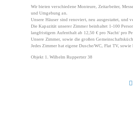
Wir bieten verschiedene Monteure, Zeitarbeiter, Mess
und Umgebung an.
Unsere Häuser sind renoviert, neu ausgestattet, und ve
Die Kapazität unserer Zimmer beinhaltet 1-100 Perso
langfristigem Aufenthalt ab 12,50 € pro Nacht/ pro Pe
Unsere Zimmer, sowie die großen Gemeinschaftsküche
Jedes Zimmer hat eigene Dusche/WC, Flat TV, sowie k
Objekt 1. Wilhelm Ruppertstr 38
51147 Porz- Wahn
Einkaufsmöglichkeit: Lidl und Rewe sind in 3
Objekt 2. Johannisstr 85, 50668 Köln Centrum
Objekt 3. Fuss Sport Hotel Am Lüderisch 2, 5
und Aldi 500 Meter Autobahn A 4 800 Meter
Objekt 4. Siegfriedstr,34 in 51147 Köln OT Wa