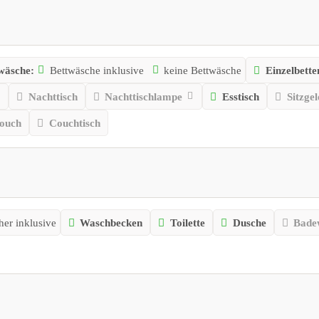
wäsche:
Bettwäsche inklusive
keine Bettwäsche
Einzelbette
Nachttisch
Nachttischlampe
Esstisch
Sitzge
ouch
Couchtisch
er inklusive
Waschbecken
Toilette
Dusche
Bade