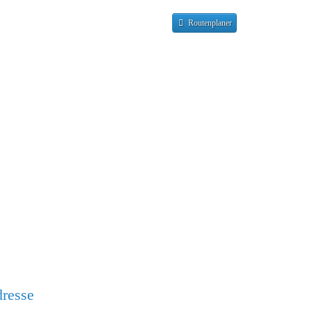
Routenplaner
resse