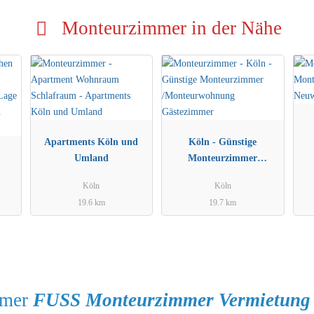
Monteurzimmer in der Nähe
Apartments Köln und
Köln - Günstige
n
Umland
Monteurzimmer
/Monteurwohnung
Köln
Köln
Gästezimmer
19.6 km
19.7 km
mmer
FUSS Monteurzimmer Vermietung