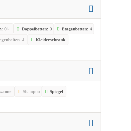
n:
0
Doppelbetten:
0
Etagenbetten:
4
legenheiten
Kleiderschrank
wanne
Shampoo
Spiegel