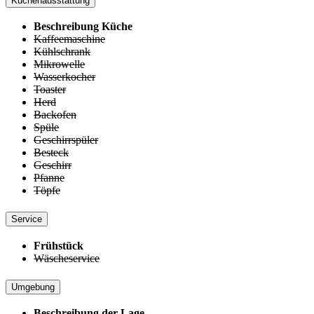
Küchenausstattung
Beschreibung Küche
Kaffeemaschine
Kühlschrank
Mikrowelle
Wasserkocher
Toaster
Herd
Backofen
Spüle
Geschirrspüler
Besteck
Geschirr
Pfanne
Töpfe
Service
Frühstück
Wäscheservice
Umgebung
Beschreibung der Lage