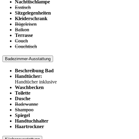
Nachttischlampe
Esstisch
Sitzgelegenheiten
Kleiderschrank
Bügeleisen
Balkon
Terrasse
Couch
Couchtisch
Badezimmer-Ausstattung
Beschreibung Bad
Handtücher:
Handtücher inklusive
Waschbecken
Toilette
Dusche
Badewanne
Shampoo
Spiegel
Handtuchhalter
Haartrockner