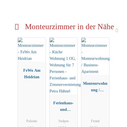
Monteurzimmer in der Nähe
FeWo Am
Heidrian
Monteurwohn
ung /
Business-
Ferienhaus-
Apartment
und
Zimmervermi
Pulsnitz
Stolpen
Freital
etung Petra