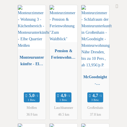
Pension &
Monteurunter
Ferienwohnun
künfte - Elbe
g "Zum
Quartier
Waldblick"
Meißen
McGoodnight
-
Monteurwohn
ung Nähe
1 Bew.
1 Bew.
3 Bew.
Dresden, bis
Meißen
Lauchhammer
Großenhain
zu 10 Pers.,
36.9 km
46.5 km
37.8 km
ab 13,95€/p.P.