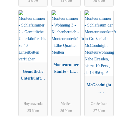
4.8 km
13.5 km
30.6 km
Hähnel
Monteurunter
Gemütliche
künfte - Elbe
Unterkünfte -
Quartier
bis zu 40
Meißen
McGoodnight
Einzelbetten
-
verfügbar
Monteurwohn
Hoyerswerda
Meißen
Großenhain
ung Nähe
35.6 km
36.9 km
37.8 km
Dresden, bis
zu 10 Pers.,
ab 13,95€/p.P.