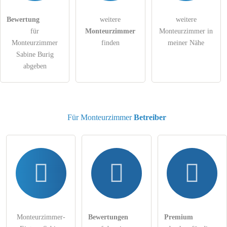
Die
Datenschutzerklärung
habe ich zur Kenntnis genommen.
Bewertung
weitere
weitere
für
Monteurzimmer
Monteurzimmer in
öffentliche Frage stellen
Abbrechen
Monteurzimmer
finden
meiner Nähe
Sabine Burig
Hinweis:
Bitte beachten Sie, öffentliche Fragen sind
für alle
abgeben
Besucher sichtbar
.
Klicken Sie hier um eine
individuelle Frage
an den
Monteurzimmer-Eintrag zu stellen
.
Für Monteurzimmer
Betreiber
Monteurzimmer-
Bewertungen
Premium