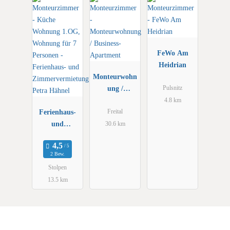
FeWo Am
Heidrian
Monteurwohn
ung /
Pulsnitz
Business-
4.8 km
Ferienhaus-
Apartment
Freital
und
30.6 km
Zimmervermi
etung Petra
2 Bew.
Hähnel
Stolpen
13.5 km