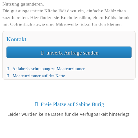
Nutzung garantieren.
Die gut ausgestattete Küche lädt dazu ein, einfache Mahlzeiten
zuzubereiten. Hier finden sie Kochutensilien, einen Kühlschrank
mit Gefrierfach sowie eine Mikrowelle- ideal für den kleinen
Hunger.
Eine Kaffeemaschine sorgt dafür, dass sie Ihren Tag mit einer
Kontakt
frisch gebrühten Tasse Kaffee beginnen können. Nach einen
langen Arbeitstag können Sie im Garten relaxen oder sich im
unverb. Anfrage senden
Wohnbereich mit einem Fernseher oder Streaming- Diensten
zurückziehen.
Anfahrtsbeschreibung zu Monteurzimmer
Die Lage ist optional Nahe der A4 Anbindung Richtung Görlitz
Monteurzimmer auf der Karte
und Dresden. Zahlreiche Einkaufsmöglichkeiten sind in der
näheren Umgebung und schnell erreichbar. WLAN steht zur
Verfügung, um mit der Außenwelt verbunden zu bleiben oder um
im Home Office produktiv zu sein. Für zusätzlichen Komfort sind
Freie Plätze auf Sabine Burig
Bettwäsche und Handtücher im Preis inbegriffen. Dieses
Gästezimmervereint Funktionalität und Gemütlichkeit und eignet
Leider wurden keine Daten für die Verfügbarkeit hinterlegt.
sich hervorragend für einen längeren Aufenthalt.