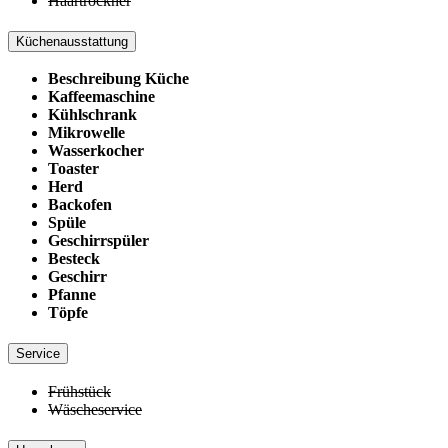
Haartrockner
Küchenausstattung
Beschreibung Küche
Kaffeemaschine
Kühlschrank
Mikrowelle
Wasserkocher
Toaster
Herd
Backofen
Spüle
Geschirrspüler
Besteck
Geschirr
Pfanne
Töpfe
Service
Frühstück
Wäscheservice