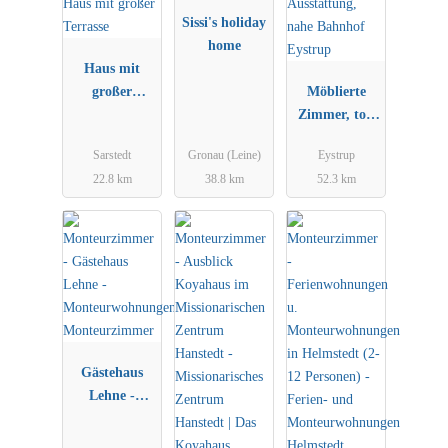
Sissi's holiday
home
Haus mit
großer
Möblierte
Terrasse
Zimmer, top
Ausstattung,
Sarstedt
Gronau (Leine)
Eystrup
nahe Bahnhof
22.8 km
38.8 km
52.3 km
Eystrup
Gästehaus
Lehne -
Monteurwohn
ungen