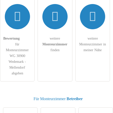
Hiermit akzeptiere ich die
AGB
.
Die
Datenschutzerklärung
habe ich zur Kenntnis genommen.
Bewertung
weitere
weitere
öffentliche Frage stellen
Abbrechen
für
Monteurzimmer
Monteurzimmer in
Hinweis:
Bitte beachten Sie, öffentliche Fragen sind
für alle
Monteurzimmer
finden
meiner Nähe
Besucher sichtbar
.
WG 30900
Wedemark -
Klicken Sie hier um eine
individuelle Frage
an den
Mellendorf
Monteurzimmer-Eintrag zu stellen
.
abgeben
Für Monteurzimmer
Betreiber