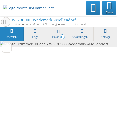
Menu
WG 30900 Wedemark -Mellendorf
Kurt schumacher Allee
30981
Langenhagen
Deutschland
Übersicht
Lage
Fotos
Bewertungen
Anfrage
11