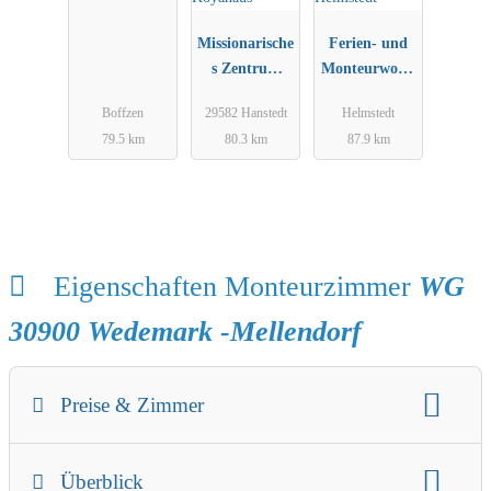
Monteurzimm
er
Missionarische
Ferien- und
s Zentrum
Monteurwohn
Hanstedt | Das
ungen
Boffzen
29582 Hanstedt
Helmstedt
Koyahaus
Helmstedt
79.5 km
80.3 km
87.9 km
Eigenschaften Monteurzimmer
WG
30900 Wedemark -Mellendorf
Preise & Zimmer
Gäste
Preis
Mindestaufenthalt
Überblick