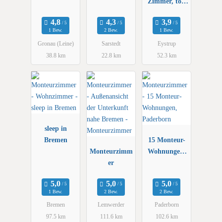
Terrasse
Zimmer, top
Ausstattung,
nahe Bahnhof
1 Bew.
2 Bew.
1 Bew.
Eystrup
Gronau (Leine)
Sarstedt
Eystrup
38.8 km
22.8 km
52.3 km
sleep in
Bremen
15 Monteur-
Monteurzimm
Wohnungen,
er
Paderborn
1 Bew.
2 Bew.
2 Bew.
Bremen
Lemwerder
Paderborn
97.5 km
111.6 km
102.6 km