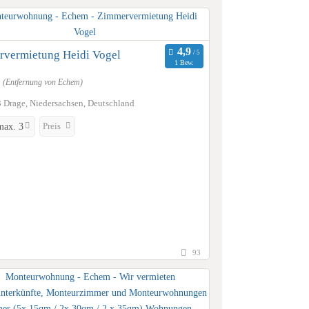
vermietung Heidi Vogel
1 Bew.
m
(Entfernung von Echem)
 Drage, Niedersachsen, Deutschland
Preis
max. 3
93