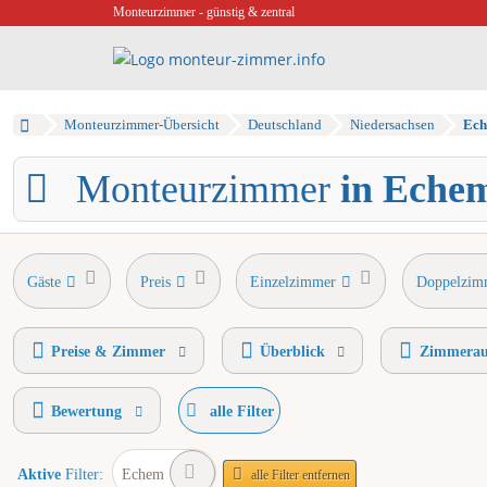
Monteurzimmer - günstig & zentral
Monteurzimmer-Übersicht
Deutschland
Niedersachsen
Ec
Monteurzimmer
in Eche
Gäste
Preis
Einzelzimmer
Doppelzim
Einzelbetten
Preise & Zimmer
Überblick
Zimmerau
Bewertung
alle Filter
Aktive
Filter:
Echem
alle Filter entfernen