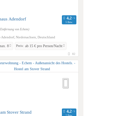
haus Adendorf
5 Bew.
(Entfernung von Echem)
 Adendorf, Niedersachsen, Deutschland
Preis:
max. 8
ab 15 € pro Person/Nacht
82
 am Stover Strand
2 Bew.