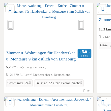
Zimmer
18,3 k
21423
Gäste:
Zimmer u. Wohnungen für Handwerker
1 Bew.
u. Monteure 9 km östlich von Lüneburg
5,2 km
(Entfernung von Echem)
21379 Rullstorf, Niedersachsen, Deutschland
Gäste:
Preis:
max. 24
ab 22 € pro Person/Nacht
94