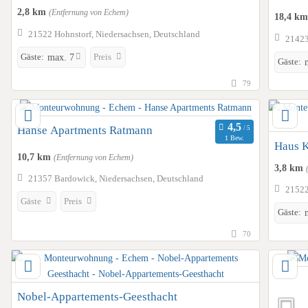
2,8 km
(Entfernung von Echem)
18,4 k
21522 Hohnstorf, Niedersachsen, Deutschland
21423
Gäste:
Preis
max. 7
Gäste:
79
Hanse Apartments Ratmann
1 Bew.
Haus K
10,7 km
(Entfernung von Echem)
3,8 km
21357 Bardowick, Niedersachsen, Deutschland
21522
Gäste
Preis
Gäste:
70
Nobel-Appartements-Geesthacht