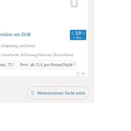
ension am ZOB
1 Bew.
m
(Entfernung von Echem)
 Geesthacht, Schleswig-Holstein, Deutschland
Preis:
max. 75
ab 15 € pro Person/Nacht
60
Monteurzimmer Suche teilen