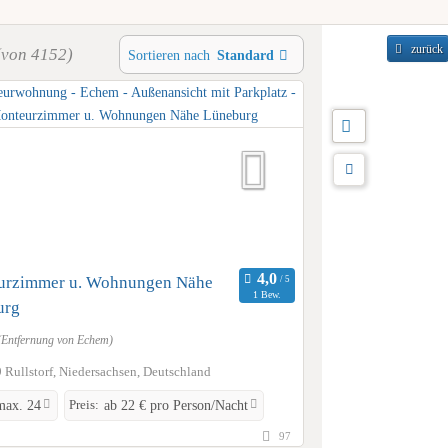
zurück
(von 4152)
Sortieren nach
Standard
urzimmer u. Wohnungen Nähe
1 Bew.
urg
(Entfernung von Echem)
 Rullstorf, Niedersachsen, Deutschland
Preis:
max. 24
ab 22 € pro Person/Nacht
97