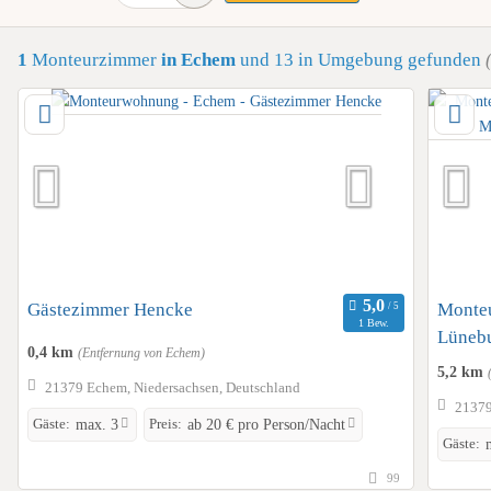
1
Monteurzimmer
in Echem
und 13 in Umgebung
gefunden
Gästezimmer Hencke
Monte
1 Bew.
Lüneb
0,4 km
(Entfernung von Echem)
5,2 km
21379 Echem, Niedersachsen, Deutschland
21379
Gäste:
Preis:
max. 3
ab 20 € pro Person/Nacht
Gäste:
99