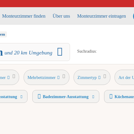
Monteurzimmer finden
Über uns
Monteurzimmer eintragen
hem
m
Suchradius:
und
20
km Umgebung
mer
Mehrbettzimmer
Zimmertyp
Art der 
sstattung
Badezimmer-Ausstattung
Küchenaus