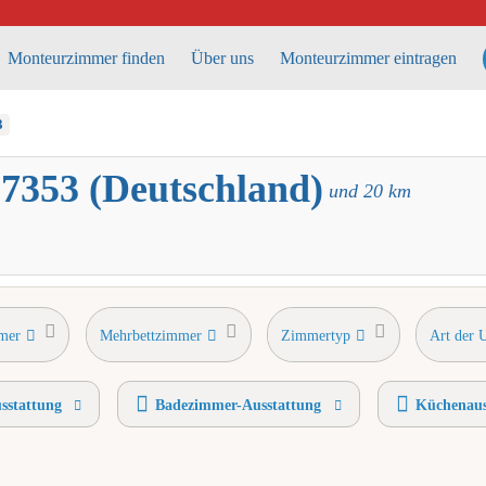
Monteurzimmer finden
Über uns
Monteurzimmer eintragen
3
7353 (Deutschland)
und
20
km
mer
Mehrbettzimmer
Zimmertyp
Art der 
sstattung
Badezimmer-Ausstattung
Küchenaus