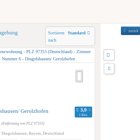
zurück
mgebung
Sortieren
Standard
nach
shausen/ Gerolzhofen
1 Bew.
m
(Entfernung von PLZ 97353)
 Dingolshausen, Bayern, Deutschland