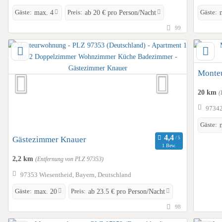
Gäste:
Preis:
Gäste:
max. 4
ab 20 € pro Person/Nacht
99
Monteu
20 km
(
97342
Gäste:
Gästezimmer Knauer
1 Bew.
2,2 km
(Entfernung von PLZ 97353)
97353 Wiesentheid, Bayern, Deutschland
Gäste:
Preis:
max. 20
ab 23.5 € pro Person/Nacht
98