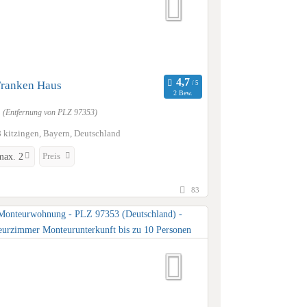
Franken Haus
2 Bew.
m
(Entfernung von PLZ 97353)
 kitzingen, Bayern, Deutschland
Preis
max. 2
83