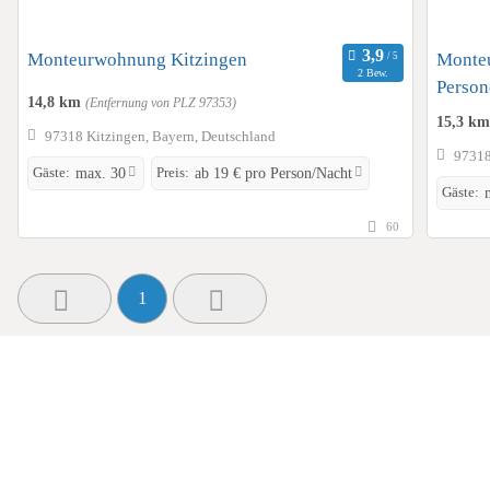
Monteurwohnung Kitzingen
Monteu
2 Bew.
Person
14,8 km
(Entfernung von PLZ 97353)
15,3 k
97318 Kitzingen, Bayern, Deutschland
97318
Gäste:
Preis:
max. 30
ab 19 € pro Person/Nacht
Gäste:
60
1