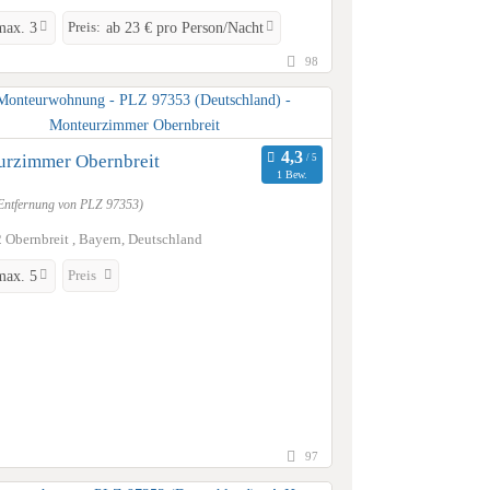
Preis:
max. 3
ab 23 € pro Person/Nacht
98
rzimmer Obernbreit
1 Bew.
Entfernung von PLZ 97353)
 Obernbreit , Bayern, Deutschland
Preis
max. 5
97