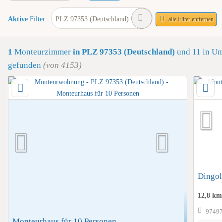
Aktive
Filter:
PLZ 97353 (Deutschland)
alle Filter entfernen
1
Monteurzimmer
in PLZ 97353 (Deutschland)
und 11 in U
gefunden
(von 4153)
Dingol
12,8 k
97497
Monteurhaus für 10 Personen