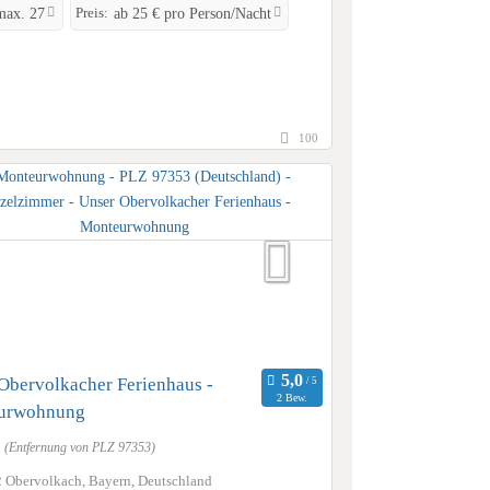
Preis:
max. 27
ab 25 € pro Person/Nacht
100
Obervolkacher Ferienhaus -
2 Bew.
urwohnung
m
(Entfernung von PLZ 97353)
 Obervolkach, Bayern, Deutschland