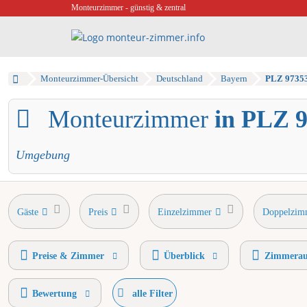
Monteurzimmer - günstig & zentral
Monteurzimmer-Übersicht
Deutschland
Bayern
PLZ 9735
Monteurzimmer
in PLZ 9
Umgebung
Gäste
Preis
Einzelzimmer
Doppelzim
Einzelbetten
Preise & Zimmer
Überblick
Zimmerau
Bewertung
alle Filter