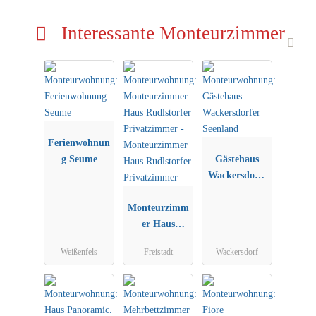
Interessante Monteurzimmer
Ferienwohnun
g Seume
Gästehaus
Wackersdorfe
r Seenland
Monteurzimm
er Haus
Rudlstorfer
Weißenfels
Freistadt
Wackersdorf
Privatzimmer