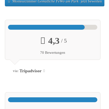
Medien & Technik
Monteurzimmer
Gemütliche FeWo am Park
jetzt bewerten
Spaß für alle unter einem Dach
4,3
/ 5
Zimmerausstattung
Extrakomfort
70 Bewertungen
Schallisolierung

Bügeleisen

Tripadvisor
via:
Allergikerfreundlich

Holz- oder Parkettböden

Fliesen-/Marmorboden

Haustiere