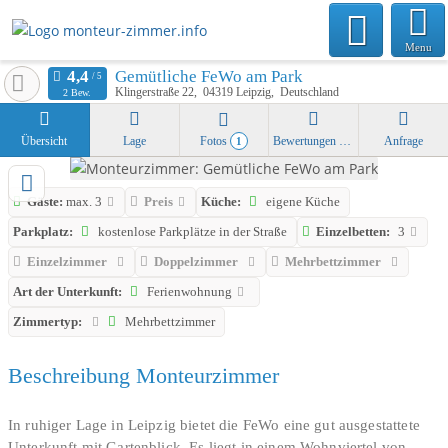
Menu
Gemütliche FeWo am Park
Klingerstraße 22
04319
Leipzig
Deutschland
2 Bew.
Übersicht
Lage
Fotos
Bewertungen
Anfrage
1
Gäste:
max. 3
Preis
Küche:
eigene Küche
Parkplatz:
kostenlose Parkplätze in der Straße
Einzelbetten:
3
Einzelzimmer
Doppelzimmer
Mehrbettzimmer
Art der Unterkunft:
Ferienwohnung
Zimmertyp:
Mehrbettzimmer
Beschreibung Monteurzimmer
In ruhiger Lage in Leipzig bietet die FeWo eine gut ausgestattete
Unterkunft mit Gartenblick. Es liegt in einem Wohnviertel von