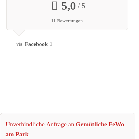
5,0
/ 5
11 Bewertungen
Gebäude
Facebook
via:
Eigene Wohnung im Gebäude
Outdoor & Ausblick
Genießen Sie die Aussicht
Gartenblick
Sonstiges
Nichtraucherunterkunft (Alle öffentlichen und privaten Bereiche
sind Nichtraucherzonen Allergikerfreundliche Zimmer verfügba
Heizung
Unverbindliche Anfrage an
Gemütliche FeWo
Gesprochene Sprachen
am Park