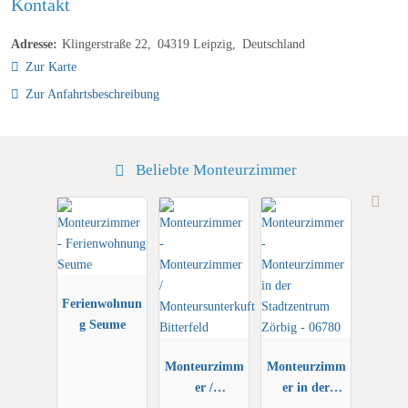
Kontakt
Adresse:
Klingerstraße 22
04319
Leipzig
Deutschland
Beliebteste Orientierungspunkte
Zur Karte
Zur Anfahrtsbeschreibung
asisi Panometer Leipzig

6,7 km

Hauptbahnhof Leipzig

6,7 km

Beliebte Monteurzimmer
Zoo Leipzig

Ausstattung von: Sonntag
Beliebteste Ausstattungen
Ferienwohnun
Parkplätze inbegriffen
g Seume
WLAN inklusive
Parkmöglichkeiten
Monteurzimm
Monteurzimm
er /
er in der
Kostenlos! Öffentliche Parkplätze stehen 
Monteursunte
Stadtzentrum