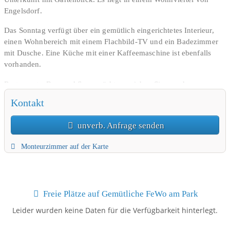
Engelsdorf.
Das Sonntag verfügt über ein gemütlich eingerichtetes Interieur,
einen Wohnbereich mit einem Flachbild-TV und ein Badezimmer
mit Dusche. Eine Küche mit einer Kaffeemaschine ist ebenfalls
vorhanden.
Restaurants, Bars und Supermärkte erreichen Sie von der
Unterkunft aus innerhalb von 5 Minuten zu Fuß. Ein Park mit
Kontakt
einem Kinderspielplatz befindet sich 50 m entfernt.
unverb. Anfrage senden
Der Bahnhof Engelsberg ist nur 950 m vom Sonntag entfernt. Die
Leipziger Innenstadt liegt 7,5 km entfernt.
Monteurzimmer auf der Karte
Ost ist bei Reisenden, die an einem Zoobesuch, einem guten
öffentlichen Nahverkehr und einer schönen Altstadt interessiert
sind, sehr beliebt.
Freie Plätze auf Gemütliche FeWo am Park
Wir sprechen Ihre Sprache!
Leider wurden keine Daten für die Verfügbarkeit hinterlegt.
3 Einzelbetten