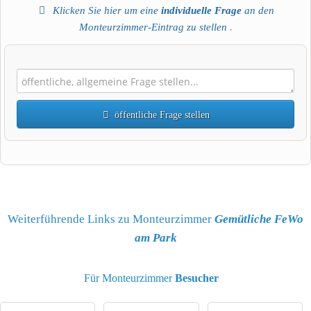
Klicken Sie hier um eine
individuelle Frage
an den
Monteurzimmer-Eintrag zu stellen
.
Wohnbereich
Platz für alle
Essbereich

öffentliche Frage stellen
Vorname
Medien & Technik
Spaß für alle unter einem Dach
Name
Weiterführende Links zu Monteurzimmer
Gemütliche FeWo
am Park
E-Mail-Adresse (wird nicht veröffentlicht)
Für Monteurzimmer
Besucher
Zimmerausstattung
Extrakomfort