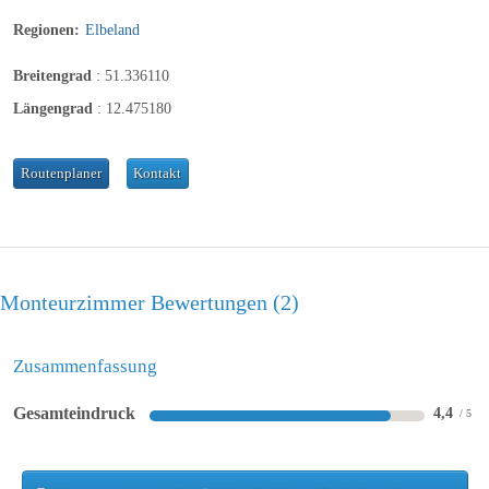
Badezimmer
Regionen:
Elbeland
Breitengrad
:
51.336110
Handtücher

Kostenfreie Pflegeprodukte

Längengrad
:
12.475180
Haartrockner

Badewanne

Bettwäsche

Routenplaner
Kontakt
Wohnbereich
Monteurzimmer Bewertungen
2
Platz für alle
Zusammenfassung
Essbereich

Gesamteindruck
4,4