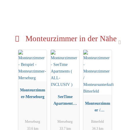
38 m²
Gartenblick
Flachbild-TV
Schallisolierung
Badewanne
Monteurzimmer in der Nähe
eigenes Badezimmer
Kostenfreies WLAN
• Bügeleisen • Heizung • Privater Eingang • Sofa •
Fliesen-/Marmorboden • Holz- oder Parkettböden • Schrank •
Allergikerfreundlich • Reinigungsmittel • Haartrockner •
Kostenfreie Pflegeprodukte • Kaffee- und Teezubehör •
Küchenzeile • Kühlschrank • Mikrowelle • Essbereich •
Wasserkocher • Küchenutensilien • Backofen • Kochplatten •
Monteurzimm
Toaster • Kaffeemaschine • Handtücher • Bettwäsche • Eigene
er-Merseburg
SeeTime
Wohnung im Gebäude
Apartments (
Monteurzimm
ALL-
er /
Umgebung – Karte anzeigen
INCLUSIV )
Monteursunte
Nächste Orientierungspunkte
Merseburg
Merseburg
Bitterfeld
rkuft
33.6 km
33.7 km
34.3 km