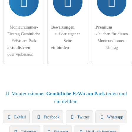
Gebäude
Monteurzimmer-
Bewertungen
Premium
Eintrag Gemütliche
auf der eigenen
- buchen für diesen
FeWo am Park
Seite
Monteurzimmer-
aktualisieren
einbinden
Eintrag
Outdoor & Ausblick
oder verbessern
Genießen Sie die Aussicht
Monteurzimmer
Gemütliche FeWo am Park
teilen und
Sonstiges
empfehlen:
Nichtraucherunterkunft (Alle öffentlichen 
E-Mail
Facebook
Twitter
Whatsapp
und privaten Bereiche sind 
Nichtraucherzonen)
