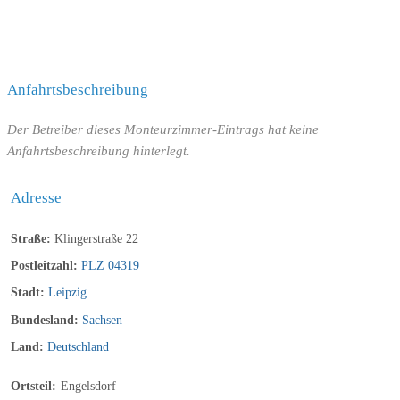
Küche
Essen Sie, wann immer Sie möchten
Anfahrtsbeschreibung
Kaffeemaschine

Reinigungsmittel

Der Betreiber dieses Monteurzimmer-Eintrags hat keine
Kochplatten

Anfahrtsbeschreibung hinterlegt.
Backofen

Küchenutensilien

Adresse
Wasserkocher

Mikrowelle

Straße:
Klingerstraße 22
Postleitzahl:
PLZ 04319
Stadt:
Leipzig
Schlafzimmer
Bundesland:
Sachsen
Land:
Deutschland
Ortsteil:
Engelsdorf