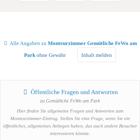
Wasserkocher

Mikrowelle

Schlafzimmer
Alle Angaben zu
Monteurzimmer Gemütliche FeWo am
Park
ohne Gewähr
Inhalt melden
Badezimmer
Öffentliche Fragen und Antworten
Handtücher

zu
Gemütliche FeWo am Park
Kostenfreie Pflegeprodukte

Haartrockner

Hier finden Sie allgemeine Fragen und Antworten zum
Badewanne

Monteurzimmer-Eintrag. Stellen Sie eine Frage, wenn Sie ein
Bettwäsche

öffentliches, allgemeines Anliegen haben, das auch andere Besucher
interessieren könnte.