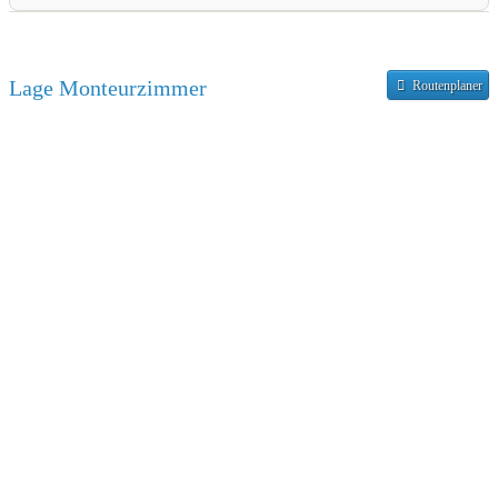
Couchtisch
Beschreibung der Lage
Pfanne
Töpfe
Öffentliche Verkehrsmittel:
500 Meter entfernt
Lage Monteurzimmer
Routenplaner