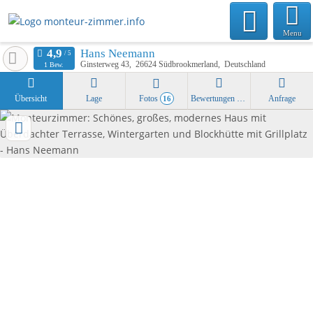
Menu
Hans Neemann
Ginsterweg 43
26624
Südbrookmerland
Deutschland
1 Bew.
Übersicht
Lage
Fotos
Bewertungen
Anfrage
16