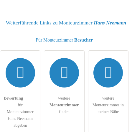
Name
Weiterführende Links zu Monteurzimmer
Hans Neemann
Für Monteurzimmer
Besucher
E-Mail-Adresse (wird nicht veröffentlicht)
Hiermit akzeptiere ich die
AGB
.
Die
Datenschutzerklärung
habe ich zur Kenntnis genommen.
Bewertung
weitere
weitere
für
Monteurzimmer
Monteurzimmer in
öffentliche Frage stellen
Abbrechen
Monteurzimmer
finden
meiner Nähe
Hans Neemann
Hinweis:
Bitte beachten Sie, öffentliche Fragen sind
für alle
abgeben
Besucher sichtbar
.