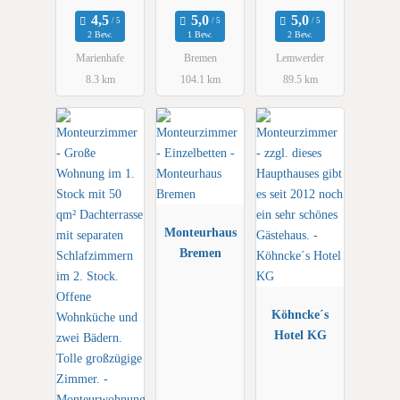
2 Bew.
1 Bew.
2 Bew.
Marienhafe
Bremen
Lemwerder
8.3 km
104.1 km
89.5 km
Monteurhaus
Bremen
Köhncke´s
Hotel KG