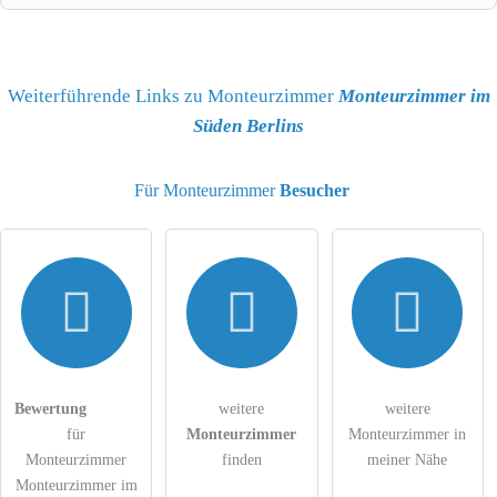
Name
Weiterführende Links zu Monteurzimmer
Monteurzimmer im
Süden Berlins
E-Mail-Adresse (wird nicht veröffentlicht)
Für Monteurzimmer
Besucher
Hiermit akzeptiere ich die
AGB
.
Die
Datenschutzerklärung
habe ich zur Kenntnis genommen.
Bewertung
weitere
weitere
öffentliche Frage stellen
Abbrechen
für
Monteurzimmer
Monteurzimmer in
Hinweis:
Bitte beachten Sie, öffentliche Fragen sind
für alle
Monteurzimmer
finden
meiner Nähe
Besucher sichtbar
.
Monteurzimmer im