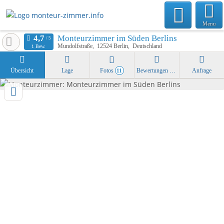
Menu
Monteurzimmer im Süden Berlins
Mundolfstraße
12524
Berlin
Deutschland
1 Bew.
Übersicht
Lage
Fotos
Bewertungen
Anfrage
11