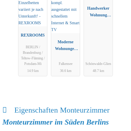
Handwerker
Wohnung
Krüger
REXROOMS
Moderne
BERLIN /
Wohnungen
Brandenburg /
kompl.
Teltow-Fläming /
ausgestattet
Potsdam-Mi
Falkensee
Schönwalde-Glien
mit schnellem
14.9 km
36.6 km
48.7 km
Internet &
Smart TV
Eigenschaften Monteurzimmer
Monteurzimmer im Süden Berlins