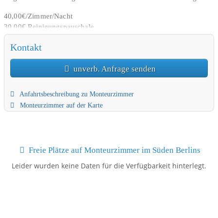
40,00€/Zimmer/Nacht
30,00€ Reinigungspauschale
Kaution in Abhängigkeit der Mietdauer
Kontakt
Möbliert, Bettwäsche, Handtücher, WLAN, TV, Kaffeemaschine,
Kühlschrank, Kochfeld (Induktion), Spülmaschine,
unverb. Anfrage senden
Waschmaschine, Mikrowelle.
Anfahrtsbeschreibung zu Monteurzimmer
Gute Parkmöglichkeiten auf der Straße.
Monteurzimmer auf der Karte
Einkaufsmöglichkeiten in der Nähe: Aldi, Netto, Edeka, Rossmann,
Lidl
Freie Plätze auf Monteurzimmer im Süden Berlins
Leider wurden keine Daten für die Verfügbarkeit hinterlegt.