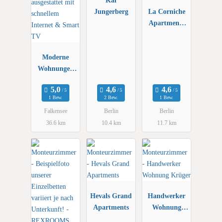
Kai
Jungerberg
La Corniche
Apartments
GmbH
Moderne
Wohnungen
kompl.
ausgestattet
1 Bew.
2 Bew.
1 Bew.
mit schnellem
Falkensee
Berlin
Berlin
Internet &
36.6 km
10.4 km
11.7 km
Smart TV
Hevals Grand
Handwerker
Apartments
Wohnung
Krüger