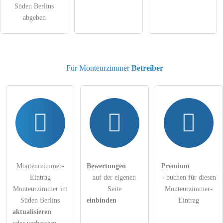
Süden Berlins
Klicken Sie hier um eine
individuelle Frage
an den
abgeben
Monteurzimmer-Eintrag zu stellen
.
Für Monteurzimmer
Betreiber
Monteurzimmer-
Bewertungen
Premium
Eintrag
auf der eigenen
- buchen für diesen
Monteurzimmer im
Seite
Monteurzimmer-
Süden Berlins
einbinden
Eintrag
aktualisieren