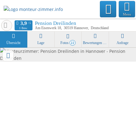
Menu
Pension Dreilinden
Am Eisenwerk 18
30519
Hannover
Deutschland
1 Bew.
Übersicht
Lage
Fotos
Bewertungen
Anfrage
22