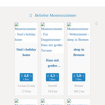
Beliebte Monteurzimmer
Sissi's holiday
sleep in
home
Bremen
Haus mit
großer
Terrasse
1 Bew.
2 Bew.
1 Bew.
Gronau (Leine)
Sarstedt
Bremen
27.0 km
10.8 km
108.2 km