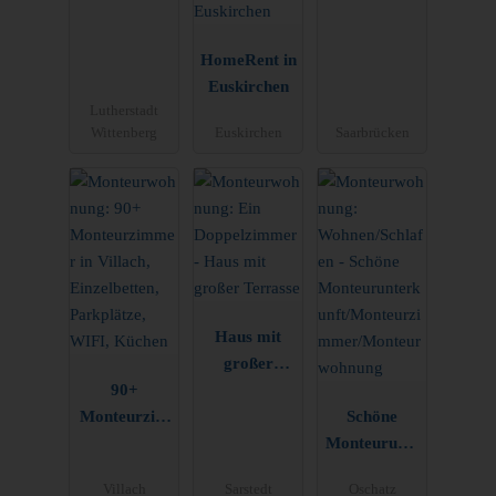
Personen
HomeRent in
Euskirchen
Lutherstadt
Wittenberg
Euskirchen
Saarbrücken
Haus mit
großer
90+
Terrasse
Monteurzim
Schöne
mer in
Monteurunte
Villach,
rkunft/Monte
Villach
Sarstedt
Oschatz