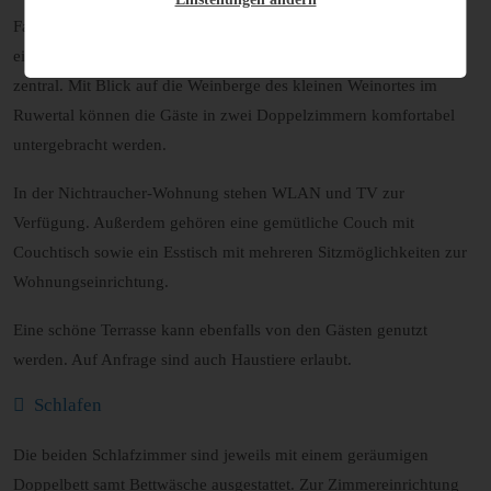
Familie Kreten bietet
in Mertesdorf bei Trier
ihre erst kürzlich neu
eingerichtete Ferienwohnung an. Die Lage ist ruhig und dennoch
zentral. Mit Blick auf die Weinberge des kleinen Weinortes im
Ruwertal können die Gäste in zwei Doppelzimmern komfortabel
untergebracht werden.
In der Nichtraucher-Wohnung stehen WLAN und TV zur
Verfügung. Außerdem gehören eine gemütliche Couch mit
Couchtisch sowie ein Esstisch mit mehreren Sitzmöglichkeiten zur
Wohnungseinrichtung.
Eine schöne Terrasse kann ebenfalls von den Gästen genutzt
werden. Auf Anfrage sind auch Haustiere erlaubt.
Schlafen
Die beiden Schlafzimmer sind jeweils mit einem geräumigen
Doppelbett samt Bettwäsche ausgestattet. Zur Zimmereinrichtung