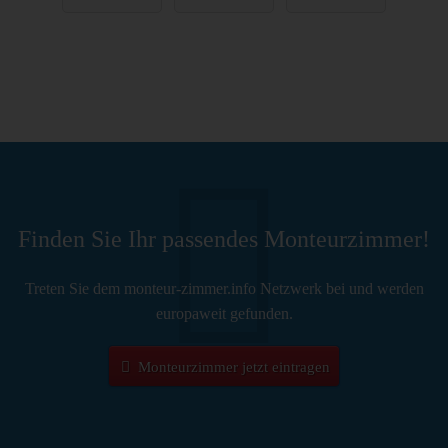
Einzelbetten,
urzimmer/M
Parkplätze,
onteurwohnu
WIFI,
ng
Küchen
Finden Sie Ihr passendes Monteurzimmer!
Treten Sie dem monteur-zimmer.info Netzwerk bei und werden
europaweit gefunden.
Monteurzimmer jetzt eintragen