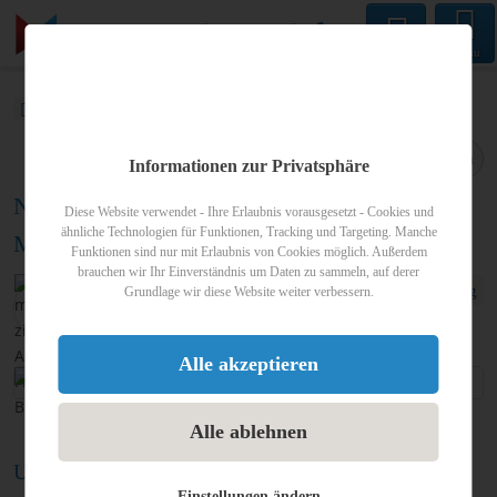
Menu
monteur-zimmer.info
Blog
Vermietung
Blogartikel
Teilen
Informationen zur Privatsphäre
Nutzungsänderung zum Monteurzimmer / zur
Diese Website verwendet - Ihre Erlaubnis vorausgesetzt - Cookies und
ähnliche Technologien für Funktionen, Tracking und Targeting. Manche
Monteurwohnung
Funktionen sind nur mit Erlaubnis von Cookies möglich. Außerdem
brauchen wir Ihr Einverständnis um Daten zu sammeln, auf derer
Veröffentlicht am
12.02.2019
Vermietung
Grundlage wir diese Website weiter verbessern.
von
Florian Böttger
Alle akzeptieren
Alle ablehnen
Urteil zum Thema Ferienwohnung und
Einstellungen ändern