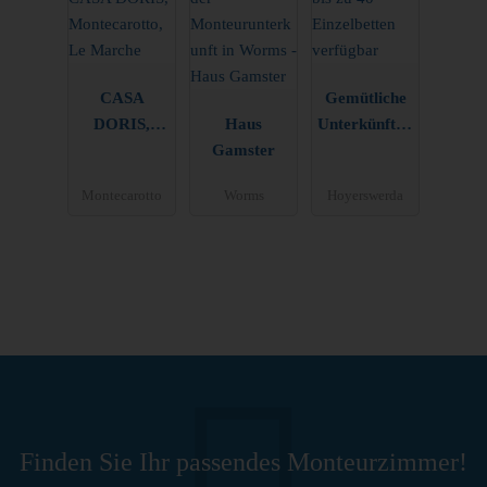
CASA
Gemütliche
DORIS,
Haus
Unterkünfte -
Montecarott
Gamster
bis zu 40
o, Le Marche
Einzelbetten
Montecarotto
Worms
Hoyerswerda
verfügbar
Finden Sie Ihr passendes Monteurzimmer!