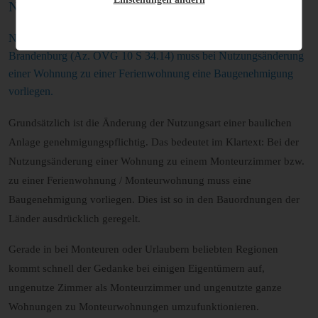
Nutzungsänderung
Nach einem Urteil des Oberverwaltungsgericht Berlin-
Brandenburg (Az. OVG 10 S 34.14) muss bei Nutzungsänderung
einer Wohnung zu einer Ferienwohnung eine Baugenehmigung
vorliegen.
Grundsätzlich ist die Änderung der Nutzungsart einer baulichen
Anlage genehmigungspflichtig. Das bedeutet im Klartext: Bei der
Nutzungsänderung einer Wohnung zu einem Monteurzimmer bzw.
zu einer Ferienwohnung / Monteurwohnung muss eine
Baugenehmigung vorliegen. Dies ist so in den Bauordnungen der
Länder ausdrücklich geregelt.
Gerade in bei Monteuren oder Urlaubern beliebten Regionen
kommt schnell der Gedanke bei einigen Eigentümern auf,
ungenutze Zimmer als Monteurzimmer und ungenutzte ganze
Wohnungen zu Monteurwohnungen umzufunktionieren.