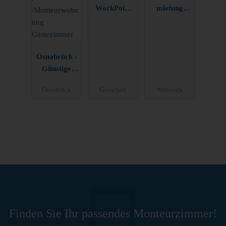
WorkPoint
mietung
Grenchen
Rosenblatt
Osnabrück -
Günstige
Monteurzim
Osnabrück
Grenchen
Wittstock
mer
/Monteurwoh
nung
Gästezimme
r
Finden Sie Ihr passendes Monteurzimmer!