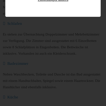
Badezimmer sowie eigener Küche und bietet Platz für bis zu 14
Monteure. Die Unterkunft ist mit ausreichend Sitzgelegenheiten,
einem Esstisch, mit TV und WLAN ausgestattet.
Schlafen
Es stehen zur Übernachtung Doppelzimmer und Mehrbettzimmer
zur Verfügung. Die Zimmer sind ausgestattet mit 6 Einzelbetten
sowie 8 Schlafplätzen in Etagenbetten. Die Bettwäsche ist
inklusive. Vorhanden ist auch ein Kleiderschrank.
Badezimmer
Neben Waschbecken, Toilette und Dusche ist das Bad ausgestattet
mit einem Handtuchhalter, Spiegel sowie einem Haartrockner. Die
Handtücher sind ebenfalls inklusive.
Küche