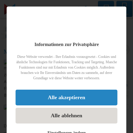
Menu
monteur-zimmer.info
Blog
Individuelle Vorstellung von Premium-Mitgliedern
Blogartikel
Informationen zur Privatsphäre
Teilen
Monteurzimmer Sinzig
Diese Website verwendet - Ihre Erlaubnis vorausgesetzt - Cookies und
ähnliche Technologien für Funktionen, Tracking und Targeting. Manche
Veröffentlicht am
16.11.2018
Funktionen sind nur mit Erlaubnis von Cookies möglich. Außerdem
von
Florian Böttger
brauchen wir Ihr Einverständnis um Daten zu sammeln, auf derer
Grundlage wir diese Website weiter verbessern.
Individuelle Vorstellung von Premium-Mitgliedern
Köln, Bonn, Eifel ...
Alle akzeptieren
Alle ablehnen
Das
Gästehaus Sinzig
ist eine Monteurunterkunft mit eigenem
Einstellungen ändern